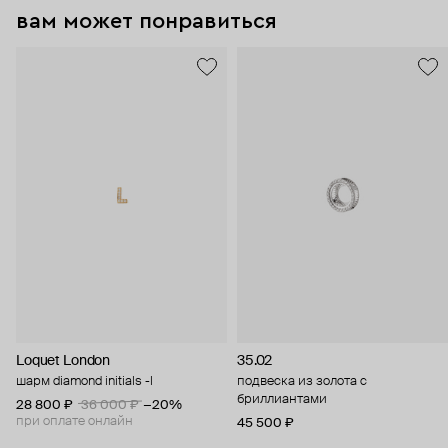
вам может понравиться
Loquet London
35.02
шарм diamond initials -l
подвеска из золота с
бриллиантами
28 800 ₽
36 000 ₽
−20%
при оплате онлайн
45 500 ₽