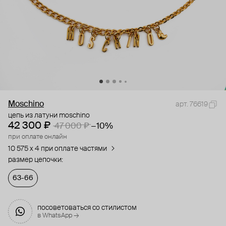
Moschino
арт. 76619
цепь из латуни moschino
42 300 ₽
47 000 ₽
−10%
при оплате онлайн
10 575 x 4 при оплате частями
размер цепочки:
63-66
посоветоваться со стилистом
в WhatsApp →