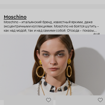
Moschino
Moschino – итальянский бренд, известный яркими, даже
эксцентричными коллекциями. Moschino не боятся шутить –
как над модой, так и над самими собой. Отсюда – показы,
ещё
мгновенно становящиеся главными событиями, вирусные
выходы селебрити (помните Кэти Перри в платье-люстре на
бале Института костюма Met Gala в 2019 году?) и
коллаборации с самыми неожиданными кандидатами, от
«Улицы Сезам» до The Sims. Украшения бренда –
гипертрофированно праздничные, практически
нарисованные: с кристаллами размером с ладонь и будто бы
расплавленными сердцами.