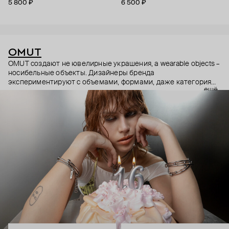
5 800 ₽
6 500 ₽
OMUT
OMUT создают не ювелирные украшения, а wearable objects –
носибельные объекты. Дизайнеры бренда
экспериментируют с объемами, формами, даже категориями
ещё
украшений (цепи – не только на шею, но и на тело). В
результате получаются лаконичные украшения, но всегда с
неожиданными деталями: колье с пирсингом, шипованные
сердца и серьги-цепи. Украшения OMUT носят стилисты,
музыкальные исполнители и лидеры мнений: Алексей
Сухарев, Андрей Toxi$, Валя Карнавал и многие другие.
Эксклюзивно для Poison Drop бренд выпустил коллекцию
HOLD YOUR HORSES (Придержи своих коней),
вдохновленную удилами для контроля лошадей: не через
силу, а через точность давления.