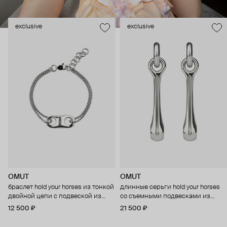
exclusive
exclusive
OMUT
OMUT
браслет hold your horses из тонкой
длинные серьги hold your horses
двойной цепи с подвеской из
со съемными подвесками из
бронзы с родиевым покрытием
бронзы с родиевым покрытием
12 500 ₽
21 500 ₽