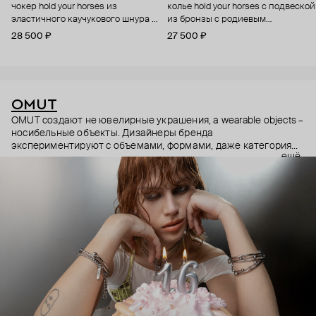
чокер hold your horses из
колье hold your horses с подвеской
эластичного каучукового шнура с
из бронзы с родиевым
подвижной подвеской из бронзы
покрытием с гравировкой
28 500 ₽
27 500 ₽
с родиевым покрытием
OMUT
OMUT создают не ювелирные украшения, а wearable objects –
носибельные объекты. Дизайнеры бренда
экспериментируют с объемами, формами, даже категориями
ещё
украшений (цепи – не только на шею, но и на тело). В
результате получаются лаконичные украшения, но всегда с
неожиданными деталями: колье с пирсингом, шипованные
сердца и серьги-цепи. Украшения OMUT носят стилисты,
музыкальные исполнители и лидеры мнений: Алексей
Сухарев, Андрей Toxi$, Валя Карнавал и многие другие.
Эксклюзивно для Poison Drop бренд выпустил коллекцию
HOLD YOUR HORSES (Придержи своих коней),
вдохновленную удилами для контроля лошадей: не через
силу, а через точность давления.