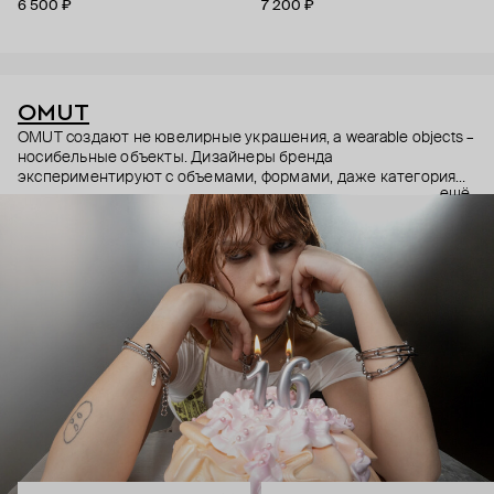
6 500 ₽
7 200 ₽
OMUT
OMUT создают не ювелирные украшения, а wearable objects –
носибельные объекты. Дизайнеры бренда
экспериментируют с объемами, формами, даже категориями
ещё
украшений (цепи – не только на шею, но и на тело). В
результате получаются лаконичные украшения, но всегда с
неожиданными деталями: колье с пирсингом, шипованные
сердца и серьги-цепи. Украшения OMUT носят стилисты,
музыкальные исполнители и лидеры мнений: Алексей
Сухарев, Андрей Toxi$, Валя Карнавал и многие другие.
Эксклюзивно для Poison Drop бренд выпустил коллекцию
HOLD YOUR HORSES (Придержи своих коней),
вдохновленную удилами для контроля лошадей: не через
силу, а через точность давления.