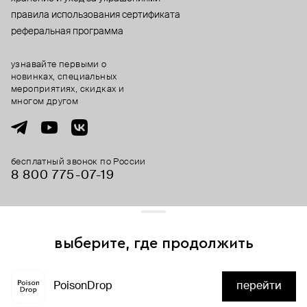
правила использования сертификата
реферальная программа
узнавайте первыми о
новинках, специальных
мероприятиях, скидках и
многом другом
бесплатный звонок по России
8 800 775⁠-07⁠-19
© 2013-2026 ООО «Пойзон Дроп».
все права защищены.
выберите, где продолжить
Для хорошей работы сайта мы используем файлы cookies
и сервисы аналитики. Продолжая его использование,
PoisonDrop
перейти
вы соглашаетесь с нашим
положением об обработке
нет в наличии