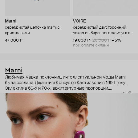
Marni
VOIRE
серебристая цепочка marni с
серебристый двусторонний
кристаллами
чокер из барочного жемчуга с
яркими кристаллами
47 000 ₽
19 000 ₽
20 000 ₽
−5%
при оплате онлайн
Marni
Любимая марка поклонниц интеллектуальной моды Marni
была создана Джанни и Консуэло Кастильони в 1994 году.
Эклектика 60-х и 70-х, архитектурные пропорции,
ещё
необычный взгляд на простые силуэты и, разумеется,
заметные украшения – Дом Marni уже двадцать лет верен
своему неподражаемому почерку, а коллаборации с
молодыми художниками привносят в него новые штрихи.