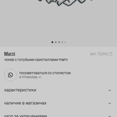
Marni
арт. 72242
чокер с голубыми кристаллами marni
посоветоваться со стилистом
в WhatsApp →
характеристики
наличие в магазинах
уход за украшениями