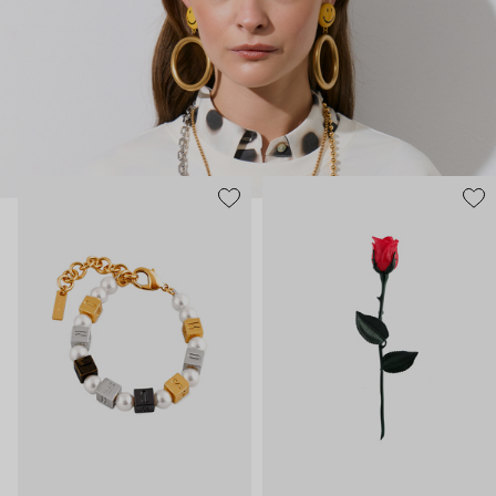
нарисованные: с кристаллами размером с ладонь и будто бы
расплавленными сердцами.