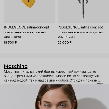
INDULGENCE safina concept
INDULGENCE safina concept
позолоченный чокер secret с
позолоченное колье wings new с
фианитами
фианитами
18 500 ₽
26 000 ₽
Moschino
Moschino – итальянский бренд, известный яркими, даже
эксцентричными коллекциями. Moschino не боятся шутить –
как над модой, так и над самими собой. Отсюда – показы,
ещё
мгновенно становящиеся главными событиями, вирусные
выходы селебрити (помните Кэти Перри в платье-люстре на
бале Института костюма Met Gala в 2019 году?) и
коллаборации с самыми неожиданными кандидатами, от
«Улицы Сезам» до The Sims. Украшения бренда –
гипертрофированно праздничные, практически