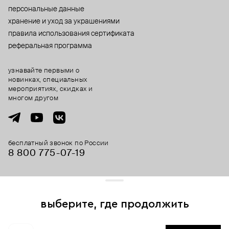
персональные данные
хранение и уход за украшениями
правила использования сертификата
реферальная программа
узнавайте первыми о
новинках, специальных
мероприятиях, скидках и
многом другом
бесплатный звонок по России
8 800 775⁠-07⁠-19
© 2013-2026 ООО «Пойзон Дроп».
все права защищены.
выберите, где продолжить
Для хорошей работы сайта мы используем файлы cookies