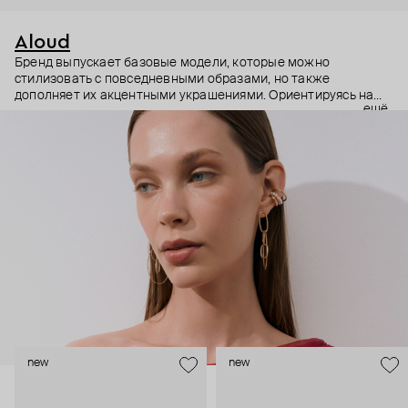
Aloud
Бренд выпускает базовые модели, которые можно
стилизовать с повседневными образами, но также
дополняет их акцентными украшениями. Ориентируясь на
ещё
долгосрочные тренды, вдохновляясь культурой, искусством и
людьми, Aloud показывает коллекции несколько раз в год. А
в названии бренда зашифрован призыв слушать внутренний
голос и транслировать его через украшения.
new
new