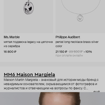
Ms. Marble
Philippe Audibert
мятая подвеска legacy на цепочке
peniel long necklace brass silver
из серебра
color
16 800 ₽
21 150 ₽
23 500 ₽
−10%
при оплате онлайн
MM6 Maison Margiela
Maison Martin Margiela – знаковый для истории моды бренд с
невидимым основателем, скрывающимся от фотографов и
журналистов и отвечающим на вопросы по факсу. С
ещё
бутиками, не отмеченными на картах и в телефонных книгах.
С моделями, замотанными в капрон, и небрежными белыми
швами в качестве опознавательного знака. Линия MM6