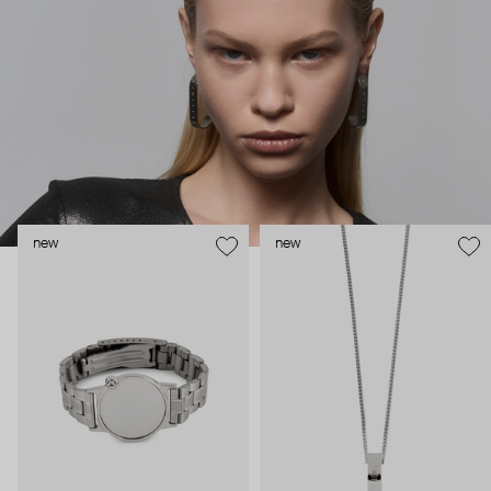
появилась в 1997 году. Она состояла из базовых моделей для
повседневного гардероба. С 2014 года ММ6 курировал Джон
Гальяно, а в 2025 его сменил бельгийский модельер Гленн
Мартенс. MM6 прямо-таки опережает моду и словно
иронизирует над современным искусством, разрушая
привычные формы и стереотипы.
new
new