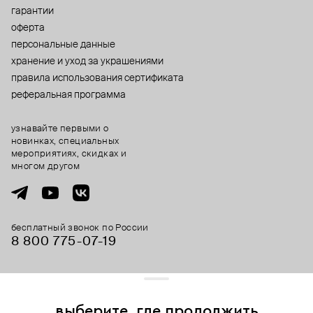
гарантии
оферта
персональные данные
хранение и уход за украшениями
правила использования сертификата
реферальная программа
узнавайте первыми о
новинках, специальных
мероприятиях, скидках и
многом другом
бесплатный звонок по России
8 800 775⁠-07⁠-19
© 2013-2026 ООО «Пойзон Дроп».
все права защищены.
выберите, где продолжить