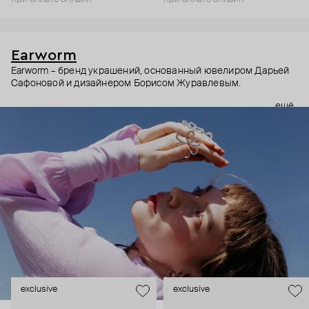
Earworm
Earworm – бренд украшений, основанный ювелиром Дарьей
Сафоновой и дизайнером Борисом Журавлевым.
ещё
В основе бренда – сочетание концептуальности и
музыкальности (словом earworm называют мелодию,
которая запоминается раз и навсегда). Хотя музыка –
абстрактная форма искусства, украшения Earworm не только
про эмоции, но и про смыслы. Создатели бренда
зашифровывают их в тщательно продуманных формах и
деталях. Каждое украшение как ненавязчивое напоминание
– о том, как важно ценить момент, не забывать, что за зимой
всегда приходит весна, и многом другом.
Украшения Earworm для тех, кто не выбирает между мыслить
и чувствовать.
exclusive
exclusive