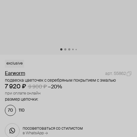
exclusive
Earworm
арт. 55862
подвеска цветочек с серебряным покрытием с эмалью
7 920 ₽
9 900 ₽
−20%
при оплате онлайн
размер цепочки:
70
110
посоветоваться со стилистом
в WhatsApp →