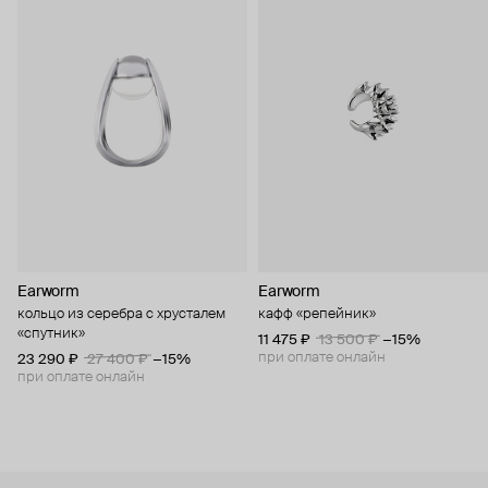
Earworm
Earworm
кольцо из серебра с хрусталем
кафф «репейник»
«спутник»
11 475 ₽
13 500 ₽
−15%
при оплате онлайн
23 290 ₽
27 400 ₽
−15%
при оплате онлайн