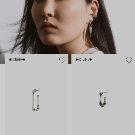
формой. Это, буквально, скульпторский процесс: огонь,
инструменты, расплавленный воск и – отпустить мысли в
свободный полет. Результат не всегда совпадает с
задуманным, но так им гораздо интереснее. Двух абсолютно
одинаковых украшений нет и не будет, и в этом их сила и
привлекательность.
exclusive
exclusive