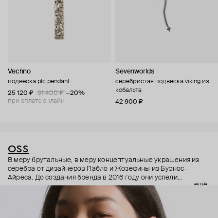
Vechno
Sevenworlds
подвеска plc pendant
серебристая подвеска viking из
кобальта
25 120 ₽
31 400 ₽
−20%
при оплате онлайн
42 900 ₽
OSS
В меру брутальные, в меру концептуальные украшения из
серебра от дизайнеров Пабло и Жозефины из Буэнос-
Айреса. До создания бренда в 2016 году они успели
ещё
поработать и в индивидуальных проектах, связанных с
модой или дизайном, и в ресторанах.
Больше всего ребят вдохновляет технология работы с