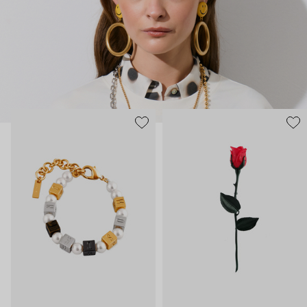
нарисованные: с кристаллами размером с ладонь и будто бы
расплавленными сердцами.