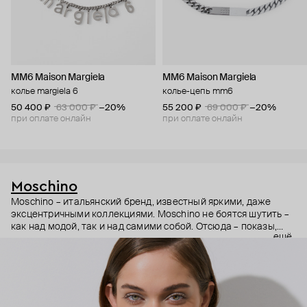
MM6 Maison Margiela
MM6 Maison Margiela
колье margiela 6
колье-цепь mm6
50 400 ₽
63 000 ₽
−20%
55 200 ₽
69 000 ₽
−20%
при оплате онлайн
при оплате онлайн
Moschino
Moschino – итальянский бренд, известный яркими, даже
эксцентричными коллекциями. Moschino не боятся шутить –
как над модой, так и над самими собой. Отсюда – показы,
ещё
мгновенно становящиеся главными событиями, вирусные
выходы селебрити (помните Кэти Перри в платье-люстре на
бале Института костюма Met Gala в 2019 году?) и
коллаборации с самыми неожиданными кандидатами, от
«Улицы Сезам» до The Sims. Украшения бренда –
гипертрофированно праздничные, практически