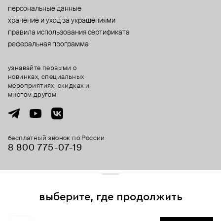
персональные данные
хранение и уход за украшениями
правила использования сертификата
реферальная программа
узнавайте первыми о
новинках, специальных
мероприятиях, скидках и
многом другом
бесплатный звонок по России
8 800 775⁠-07⁠-19
© 2013-2026 ООО «Пойзон Дроп».
все права защищены.
выберите, где продолжить
Для хорошей работы сайта мы используем файлы cookies