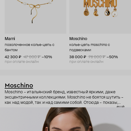
Marni
Moschino
позолоченное колье-цепь с
колье-цепь moschino с
бантом
подвесками
42 300 ₽
47 000 ₽
−10%
38 000 ₽
76 000 ₽
−50%
при оплате онлайн
при оплате онлайн
Moschino
Moschino – итальянский бренд, известный яркими, даже
эксцентричными коллекциями. Moschino не боятся шутить –
как над модой, так и над самими собой. Отсюда – показы,
ещё
мгновенно становящиеся главными событиями, вирусные
выходы селебрити (помните Кэти Перри в платье-люстре на
бале Института костюма Met Gala в 2019 году?) и
коллаборации с самыми неожиданными кандидатами, от
«Улицы Сезам» до The Sims. Украшения бренда –