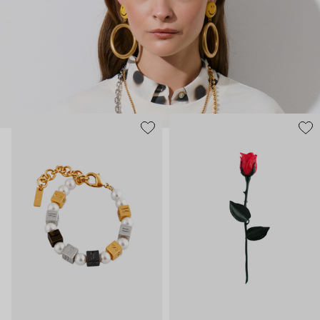
нарисованные: с кристаллами размером с ладонь и будто бы
расплавленными сердцами.