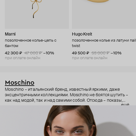
Marni
Hugo Kreit
позолоченное колье-цепь с
позолоченное колье из латуни nail
бантом
twist
42 300 ₽
47 000 ₽
−10%
49 500 ₽
55 000 ₽
−10%
при оплате онлайн
при оплате онлайн
Moschino
Moschino – итальянский бренд, известный яркими, даже
эксцентричными коллекциями. Moschino не боятся шутить –
как над модой, так и над самими собой. Отсюда – показы,
ещё
мгновенно становящиеся главными событиями, вирусные
выходы селебрити (помните Кэти Перри в платье-люстре на
бале Института костюма Met Gala в 2019 году?) и
коллаборации с самыми неожиданными кандидатами, от
«Улицы Сезам» до The Sims. Украшения бренда –
гипертрофированно праздничные, практически