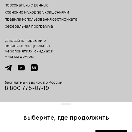
персональные данные
хранение и уход за украшениями
правила использования сертификата
реферальная программа
узнавайте первыми о
новинках, специальных
мероприятиях, скидках и
многом другом
бесплатный звонок по России
8 800 775⁠-07⁠-19
© 2013-2026 ООО «Пойзон Дроп».
все права защищены.
выберите, где продолжить
Для хорошей работы сайта мы используем файлы cookies