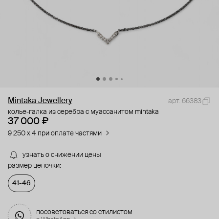
Mintaka Jewellery
арт. 66383
колье-галка из серебра с муассанитом mintaka
37 000 ₽
9 250 x 4 при оплате частями
узнать о снижении цены
размер цепочки:
41-46
посоветоваться со стилистом