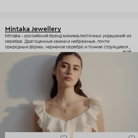
Mintaka Jewellery
Mintaka – российский бренд минималистичных украшений из
серебра. Драгоценные камни и небрежные, почти
природные формы, черненое серебро и тонкие струящиеся
ещё
цепи – в этих украшениях дизайнеры соединили силу и
нежность, авангардные детали и классический дизайн.
Какую часть вашего характера они подчеркнут? Выбор за
вами.