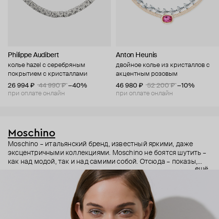
Philippe Audibert
Anton Heunis
колье hazel с серебряным
двойное колье из кристаллов с
покрытием с кристаллами
акцентным розовым
26 994 ₽
44 990 ₽
−40%
46 980 ₽
52 200 ₽
−10%
при оплате онлайн
при оплате онлайн
Moschino
Moschino – итальянский бренд, известный яркими, даже
эксцентричными коллекциями. Moschino не боятся шутить –
как над модой, так и над самими собой. Отсюда – показы,
ещё
мгновенно становящиеся главными событиями, вирусные
выходы селебрити (помните Кэти Перри в платье-люстре на
бале Института костюма Met Gala в 2019 году?) и
коллаборации с самыми неожиданными кандидатами, от
«Улицы Сезам» до The Sims. Украшения бренда –
гипертрофированно праздничные, практически