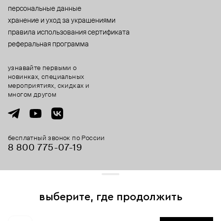
персональные данные
хранение и уход за украшениями
правила использования сертификата
реферальная программа
узнавайте первыми о
новинках, специальных
мероприятиях, скидках и
многом другом
бесплатный звонок по России
8 800 775⁠-07⁠-19
© 2013-2026 ООО «Пойзон Дроп».
все права защищены.
выберите, где продолжить
Для хорошей работы сайта мы используем файлы cookies