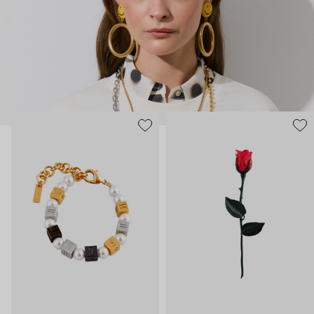
нарисованные: с кристаллами размером с ладонь и будто бы
расплавленными сердцами.