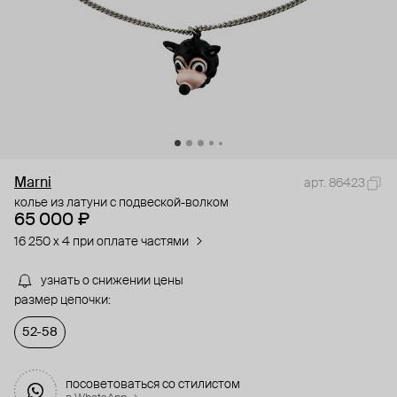
Marni
арт. 86423
колье из латуни с подвеской-волком
65 000 ₽
16 250 x 4 при оплате частями
узнать о снижении цены
размер цепочки:
52-58
посоветоваться со стилистом