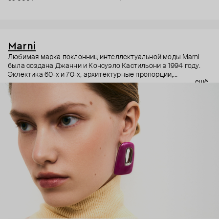
Marni
Любимая марка поклонниц интеллектуальной моды Marni
была создана Джанни и Консуэло Кастильони в 1994 году.
Эклектика 60-х и 70-х, архитектурные пропорции,
ещё
необычный взгляд на простые силуэты и, разумеется,
заметные украшения – Дом Marni уже двадцать лет верен
своему неподражаемому почерку, а коллаборации с
молодыми художниками привносят в него новые штрихи.