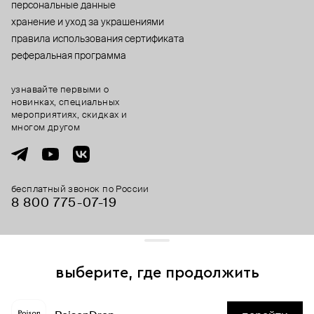
персональные данные
хранение и уход за украшениями
правила использования сертификата
реферальная программа
узнавайте первыми о
новинках, специальных
мероприятиях, скидках и
многом другом
бесплатный звонок по России
8 800 775⁠-07⁠-19
© 2013-2026 ООО «Пойзон Дроп».
все права защищены.
выберите, где продолжить
Для хорошей работы сайта мы используем файлы cookies
и сервисы аналитики. Продолжая его использование,