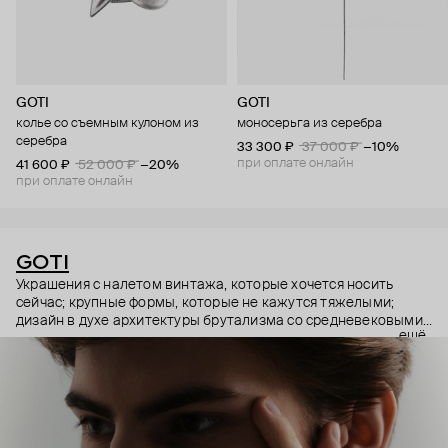
GOTI
GOTI
колье со съемным кулоном из
моносерьга из серебра
серебра
33 300 ₽
37 000 ₽
−10%
при оплате онлайн
41 600 ₽
52 000 ₽
−20%
при оплате онлайн
GOTI
Украшения с налетом винтажа, которые хочется носить
сейчас; крупные формы, которые не кажутся тяжелыми;
дизайн в духе архитектуры брутализма со средневековыми
ещё
символами – эстетика итальянского бренда GOTI строится
на красивых парадоксах. Парадоксах, которые не
замечаешь, потому что элементы каждого украшения
складываются максимально гармонично.