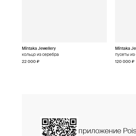
Mintaka Jewellery
Mintaka Jewellery
Mintaka Je
Mintaka Je
кольцо из серебра
колье из серебра с муассанитом
пусеты из
кольцо из
22 000 ₽
28 000 ₽
120 000 ₽
48 000 ₽
приложение Pois