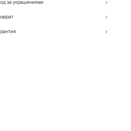
ход за украшениями
озврат
арантия