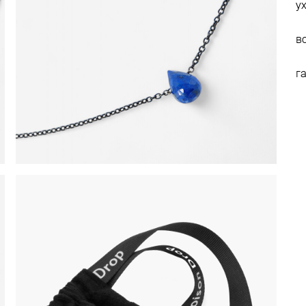
у
в
г