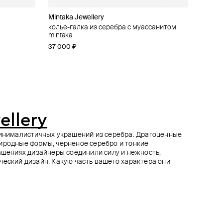
Mintaka Jewellery
Maximilian Silver Label
OSSA
Kintsugi Jewelry
t of love с
ом
иллиантом
колье-галка из серебра с муассанитом
подвеска из серебра с черным рутением
кольцо из серебра
колье volcanic power
mintaka
«символ жизни»
32 000 ₽
169 000 ₽
37 000 ₽
21 120 ₽
26 400 ₽
−20%
при оплате онлайн
ellery
минималистичных украшений из серебра. Драгоценные
иродные формы, черненое серебро и тонкие
рашениях дизайнеры соединили силу и нежность,
ческий дизайн. Какую часть вашего характера они