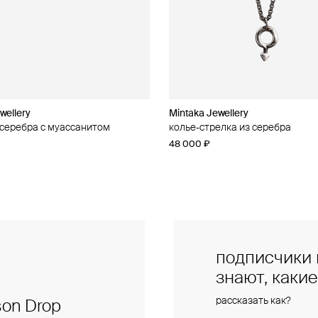
wellery
wellery
Mintaka Jewellery
Mintaka Jewellery
 серебра с муассанитом
 серебра с муассанитом
колье-стрелка из серебра
колье из серебра
48 000 ₽
28 000 ₽
подписчики 
знают, каки
рассказать как?
on Drop