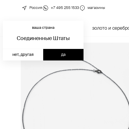
Россия
+7 495 255 1533
магазины
ваша страна
новинки
каталог
золото и серебр
Соединенные Штаты
нет, другая
да