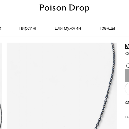
о
пирсинг
для мужчин
тренды
M
ко
х
н