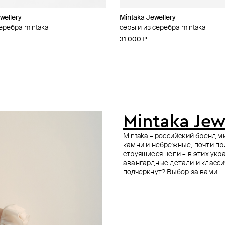
wellery
ewelry
wellery
Mintaka Jewellery
CULT VII
OSSA
Kintsugi Jewelry
еребра mintaka
e
а тело из серебра
серебра
серьги из серебра mintaka
колье из серебра с подвеской ligh
кольцо из серебра с муассанит
подвеска из серебра hope с бр
муассанитом
31 000 ₽
24 000 ₽
199 000 ₽
28 800 ₽
Mintaka Jew
Mintaka – российский бренд 
камни и небрежные, почти пр
струящиеся цепи – в этих ук
авангардные детали и класси
подчеркнут? Выбор за вами.