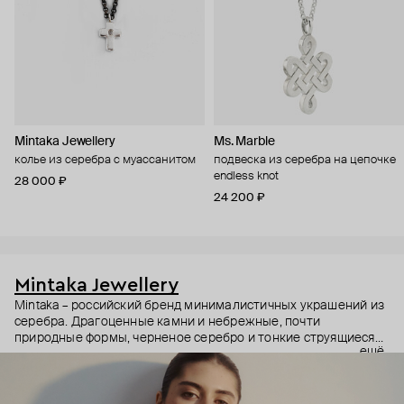
Mintaka Jewellery
Ms. Marble
колье из серебра с муассанитом
подвеска из серебра на цепочке
endless knot
28 000 ₽
24 200 ₽
Mintaka Jewellery
Mintaka – российский бренд минималистичных украшений из
серебра. Драгоценные камни и небрежные, почти
природные формы, черненое серебро и тонкие струящиеся
ещё
цепи – в этих украшениях дизайнеры соединили силу и
нежность, авангардные детали и классический дизайн.
Какую часть вашего характера они подчеркнут? Выбор за
вами.