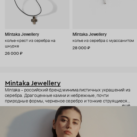
Mintaka Jewellery
Mintaka Jewellery
колье-крест из серебра на
колье из серебра с муассанитом
шнурке
28 000 ₽
26 000 ₽
Mintaka Jewellery
Mintaka – российский бренд минималистичных украшений из
серебра. Драгоценные камни и небрежные, почти
природные формы, черненое серебро и тонкие струящиеся
ещё
цепи – в этих украшениях дизайнеры соединили силу и
нежность, авангардные детали и классический дизайн.
Какую часть вашего характера они подчеркнут? Выбор за
вами.