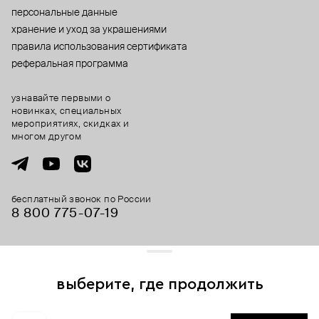
персональные данные
хранение и уход за украшениями
правила использования сертификата
реферальная программа
узнавайте первыми о
новинках, специальных
мероприятиях, скидках и
многом другом
бесплатный звонок по России
8 800 775⁠-07⁠-19
© 2013-2026 ООО «Пойзон Дроп».
все права защищены.
выберите, где продолжить
Для хорошей работы сайта мы используем файлы cookies