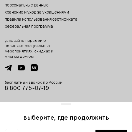
персональные данные
хранение и уход за украшениями
правила использования сертификата
реферальная программа
узнавайте первыми о
новинках, специальных
мероприятиях, скидках и
многом другом
бесплатный звонок по России
8 800 775⁠-07⁠-19
© 2013-2026 ООО «Пойзон Дроп».
все права защищены.
выберите, где продолжить
Для хорошей работы сайта мы используем файлы cookies