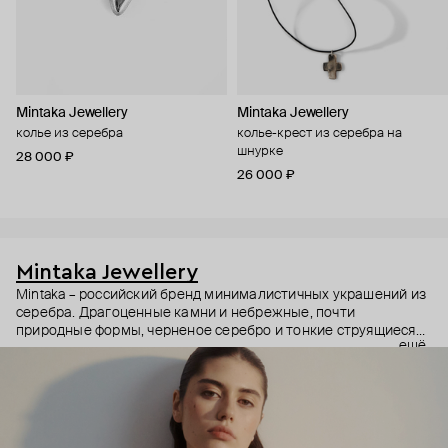
Mintaka Jewellery
Mintaka Jewellery
колье из серебра
колье-крест из серебра на
шнурке
28 000 ₽
26 000 ₽
Mintaka Jewellery
Mintaka – российский бренд минималистичных украшений из
серебра. Драгоценные камни и небрежные, почти
природные формы, черненое серебро и тонкие струящиеся
ещё
цепи – в этих украшениях дизайнеры соединили силу и
нежность, авангардные детали и классический дизайн.
Какую часть вашего характера они подчеркнут? Выбор за
вами.