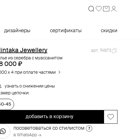
дизайнеры
сертификаты
скидки
intaka Jewellery
арт. 74873
лье из серебра с муассанитом
8 000 ₽
000 x 4 при оплате частями
узнать о снижении цены
змер цепочки:
40-45
добавить в корзину
посоветоваться со стилистом
в WhatsApp →