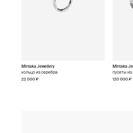
Mintaka Jewellery
Mintaka Jewellery
Mintaka Je
Mintaka Je
кольцо из серебра
колье из серебра с муассанитом
пусеты из
кольцо из
22 000 ₽
28 000 ₽
120 000 ₽
48 000 ₽