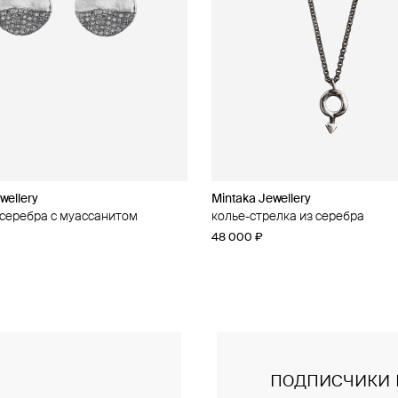
wellery
wellery
Mintaka Jewellery
Mintaka Jewellery
 серебра с муассанитом
 серебра с муассанитом
колье-стрелка из серебра
колье из серебра
48 000 ₽
28 000 ₽
подписчики 