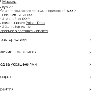
Москва
курьер
2-3 дня при заказе до 14:00,
с примеркой,
699 ₽
постамат или ПВЗ
3-12 дней,
от 199 ₽
самовывоз
из
Poison Drop
2-3 дня,
бесплатно
дробнее о доставке и оплате
арактеристики
аличие в магазинах
ход за украшениями
озврат
арантия