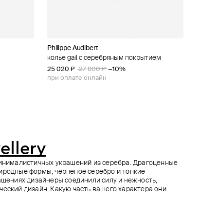
Philippe Audibert
INDULGENCE safina concept
22.77
Mintaka Jewellery
санитом
крестом
колье gail с серебряным покрытием
колье true с серебряным покрытием
подвеска из серебра silver pearl pendant
колье из серебра
25 020 ₽
27 000 ₽
21 120 ₽
28 000 ₽
26 400 ₽
27 800 ₽
−20%
−10%
при оплате онлайн
при оплате онлайн
ellery
минималистичных украшений из серебра. Драгоценные
иродные формы, черненое серебро и тонкие
рашениях дизайнеры соединили силу и нежность,
ческий дизайн. Какую часть вашего характера они