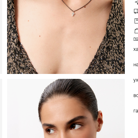
по
х
н
у
в
г