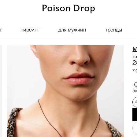
о
пирсинг
для мужчин
тренды
M
ко
2
7 
ра