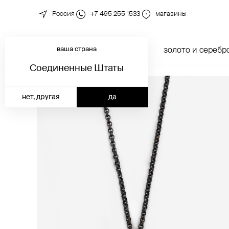
Россия
+7 495 255 1533
магазины
ваша страна
новинки
каталог
золото и серебр
Соединенные Штаты
нет, другая
да