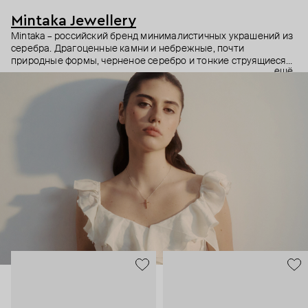
Mintaka Jewellery
Mintaka – российский бренд минималистичных украшений из
серебра. Драгоценные камни и небрежные, почти
природные формы, черненое серебро и тонкие струящиеся
ещё
цепи – в этих украшениях дизайнеры соединили силу и
нежность, авангардные детали и классический дизайн.
Какую часть вашего характера они подчеркнут? Выбор за
вами.