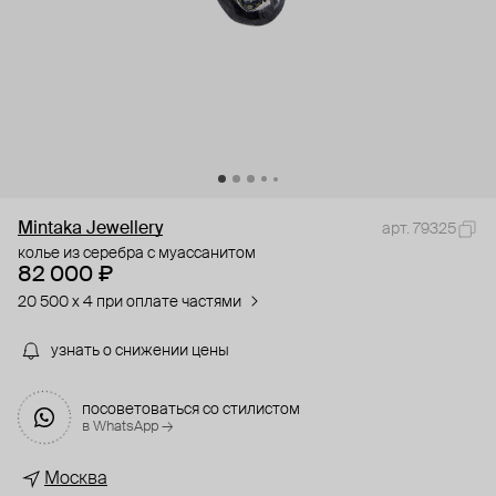
Mintaka Jewellery
арт. 79325
колье из серебра с муассанитом
82 000 ₽
20 500 x 4 при оплате частями
узнать о снижении цены
посоветоваться со стилистом
в WhatsApp →
Москва