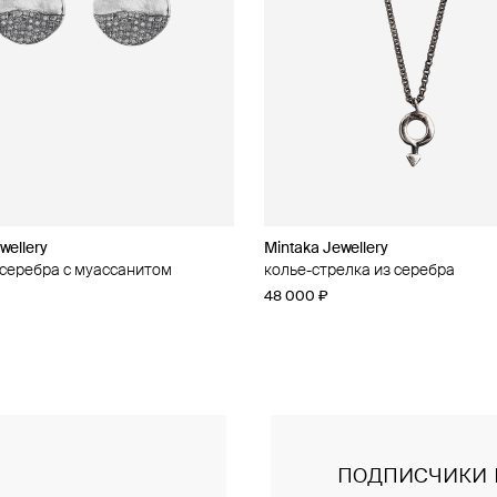
wellery
wellery
Mintaka Jewellery
Mintaka Jewellery
 серебра с муассанитом
 серебра с муассанитом
колье-стрелка из серебра
колье из серебра
48 000 ₽
28 000 ₽
подписчики 