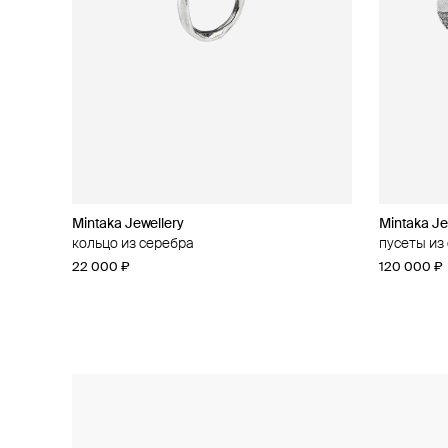
Mintaka Jewellery
Mintaka Jewellery
Mintaka Je
Mintaka Je
кольцо из серебра
колье из серебра с муассанитом
пусеты из
кольцо из
22 000 ₽
28 000 ₽
120 000 ₽
48 000 ₽