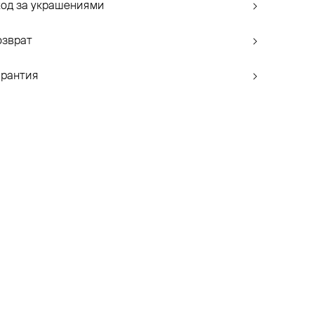
ход за украшениями
озврат
арантия