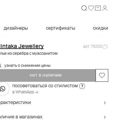
дизайнеры
сертификаты
скидки
intaka Jewellery
арт. 79330
лье из серебра с муассанитом
узнать о снижении цены
нет в наличии
посоветоваться со стилистом
в WhatsApp →
арактеристики
аличие в магазинах