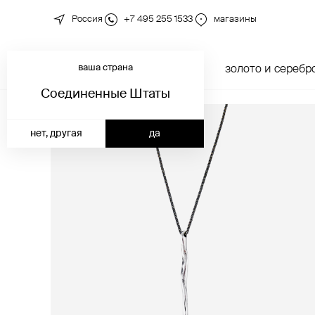
Россия
+7 495 255 1533
магазины
ваша страна
новинки
каталог
золото и серебр
Соединенные Штаты
нет, другая
да