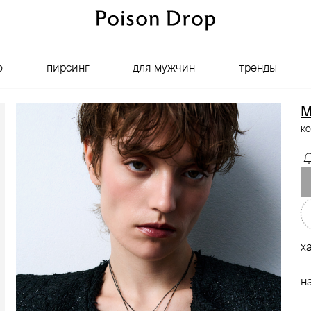
о
пирсинг
для мужчин
тренды
M
ко
х
н