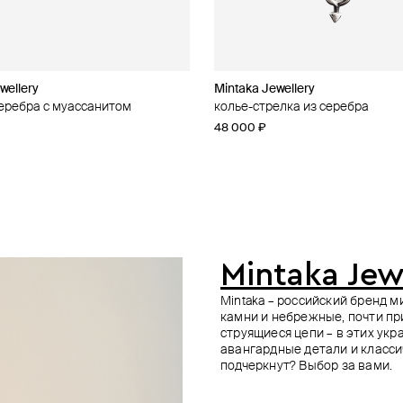
wellery
wellery
L
Mintaka Jewellery
Dzhanelli Jewellery
Mintaka Jewellery
Diesel
серебра с муассанитом
серебра с зелёным кварцем
серебра с муассанитом
ое металлическое колье
колье-стрелка из серебра
подвеска из серебра «сердце» 
колье из серебра с муассанито
колье-цепь diesel из стали
фианитом на шелковом шнурке
 500 ₽
−40%
48 000 ₽
48 000 ₽
17 280 ₽
19 200 ₽
−10%
коллекция локеты
54 100 ₽
е онлайн
при оплате онлайн
Mintaka Jew
Mintaka – российский бренд 
камни и небрежные, почти пр
струящиеся цепи – в этих ук
авангардные детали и класси
подчеркнут? Выбор за вами.