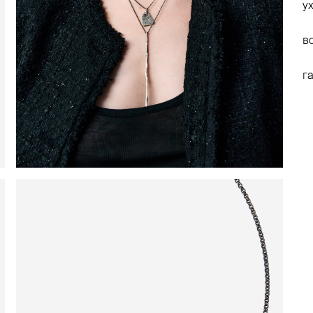
у
в
г