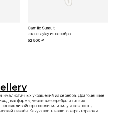
Camille Surault
Mintaka Jewellery
Mintaka Jewellery
Aloud
с
м
колье laylay из серебра
колье из серебра с муассанитом
колье из серебра с муассанитом
тонкий серебристый чокер
,
52 500 ₽
54 000 ₽
46 000 ₽
3 640 ₽
5 200 ₽
−30%
при оплате онлайн
ellery
минималистичных украшений из серебра. Драгоценные
иродные формы, черненое серебро и тонкие
рашениях дизайнеры соединили силу и нежность,
ческий дизайн. Какую часть вашего характера они