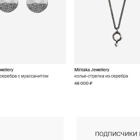
wellery
wellery
Mintaka Jewellery
Mintaka Jewellery
 серебра с муассанитом
 серебра с муассанитом
колье-стрелка из серебра
колье из серебра
48 000 ₽
28 000 ₽
подписчики 