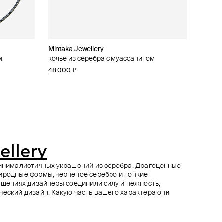
Mintaka Jewellery
Mintaka Jewellery
SHE IS MONO
Rick Owens
м
 на
колье из серебра с муассанитом
колье из серебра с муассанитом
подвеска из серебра new moon
подвеска на цепи из латуни
48 000 ₽
140 000 ₽
57 000 ₽
48 000 ₽
ellery
минималистичных украшений из серебра. Драгоценные
иродные формы, черненое серебро и тонкие
рашениях дизайнеры соединили силу и нежность,
ческий дизайн. Какую часть вашего характера они