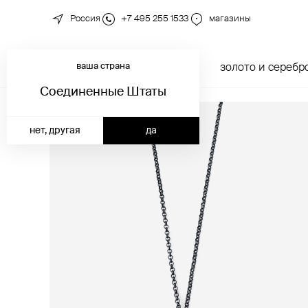
Россия
+7 495 255 1533
магазины
ваша страна
новинки
каталог
золото и серебр
Соединенные Штаты
нет, другая
да