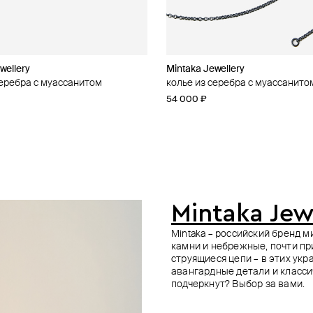
wellery
wellery
dom
n Margiela
Mintaka Jewellery
Gem Kingdom
SHE IS MONO
Ann Demeulemeester
серебра с муассанитом
елка из серебра
еребра 62 см
ый кулон-печатка на тонкой
колье из серебра с муассанито
черный фарфоровый пупс flipper
подвеска из серебра plasma
кулон из серебра oumy book
mm6
цепочке из серебра
54 000 ₽
65 000 ₽
53 600 ₽
67 000 ₽
−20%
49 500 ₽
55 000 ₽
−10%
при оплате онлайн
при оплате онлайн
Mintaka Jew
Mintaka – российский бренд 
камни и небрежные, почти пр
струящиеся цепи – в этих ук
авангардные детали и класси
подчеркнут? Выбор за вами.