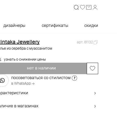
дизайнеры
сертификаты
скидки
intaka Jewellery
арт. 81132
лье из серебра с муассанитом
узнать о снижении цены
нет в наличии
посоветоваться со стилистом
в WhatsApp →
арактеристики
аличие в магазинах