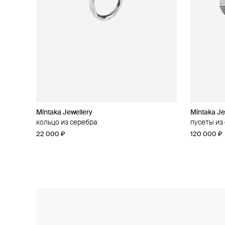
Mintaka Jewellery
Mintaka Jewellery
Mintaka Je
Mintaka Je
кольцо из серебра
колье из серебра с муассанитом
пусеты из
кольцо из
22 000 ₽
28 000 ₽
120 000 ₽
48 000 ₽