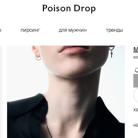
о
пирсинг
для мужчин
тренды
M
ко
х
н