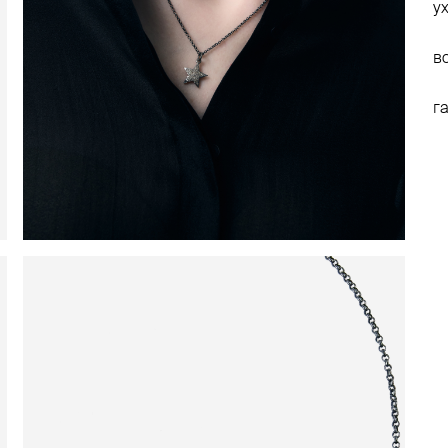
у
в
г