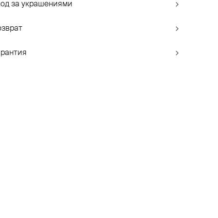
ход за украшениями
озврат
арантия