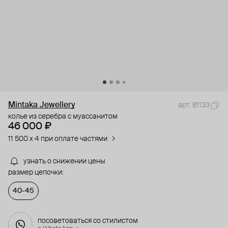
Mintaka Jewellery
арт. 81133
колье из серебра с муассанитом
46 000 ₽
11 500 x 4 при оплате частями
узнать о снижении цены
размер цепочки:
40-45
посоветоваться со стилистом