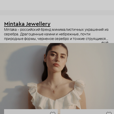
Mintaka Jewellery
Mintaka – российский бренд минималистичных украшений из
серебра. Драгоценные камни и небрежные, почти
природные формы, черненое серебро и тонкие струящиеся
ещё
цепи – в этих украшениях дизайнеры соединили силу и
нежность, авангардные детали и классический дизайн.
Какую часть вашего характера они подчеркнут? Выбор за
вами.