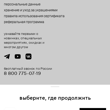
персональные данные
хранение и уход за украшениями
правила использования сертификата
реферальная программа
узнавайте первыми о
новинках, специальных
мероприятиях, скидках и
многом другом
бесплатный звонок по России
8 800 775⁠-07⁠-19
© 2013-2026 ООО «Пойзон Дроп».
все права защищены.
выберите, где продолжить
Для хорошей работы сайта мы используем файлы cookies