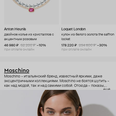
Anton Heunis
Loquet London
двойное колье из кристаллов с
кулон из белого золота the saffron
акцентным розовым
locket
46 980 ₽
52 200 ₽
−10%
178 220 ₽
254 600 ₽
−30%
при оплате онлайн
при оплате онлайн
Moschino
Moschino – итальянский бренд, известный яркими, даже
эксцентричными коллекциями. Moschino не боятся шутить –
как над модой, так и над самими собой. Отсюда – показы,
ещё
мгновенно становящиеся главными событиями, вирусные
выходы селебрити (помните Кэти Перри в платье-люстре на
бале Института костюма Met Gala в 2019 году?) и
коллаборации с самыми неожиданными кандидатами, от
«Улицы Сезам» до The Sims. Украшения бренда –
гипертрофированно праздничные, практически