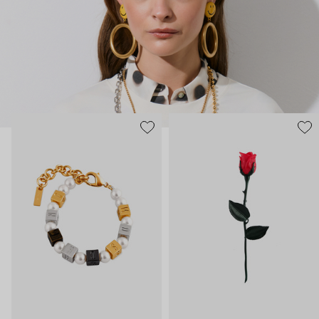
нарисованные: с кристаллами размером с ладонь и будто бы
расплавленными сердцами.