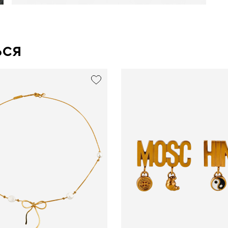
ься
exclusive