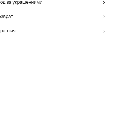
ход за украшениями
озврат
арантия