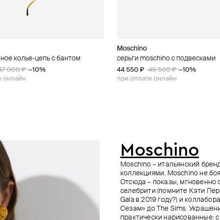
Gems
dom
Moschino
INDULGENCE safina concept
Boheme by Vero
Marni
ное колье-цепь с бантом
шпинели со вставками
ные серьги с изумрудами и
изображением цветка на кости
серьги moschino с подвесками
позолоченное колье-галстук с
позолоченные длинные серьги
золотистые серьги marni с кри
ованного жемчуга
мчугом
violet
47 000 ₽
43 000 ₽
−10%
−20%
44 550 ₽
38 250 ₽
40 500 ₽
49 500 ₽
42 500 ₽
45 000 ₽
−10%
−10%
−10%
49 500 ₽
−10%
17 000 ₽
е онлайн
е онлайн
при оплате онлайн
при оплате онлайн
при оплате онлайн
е онлайн
Moschino
Moschino – итальянский брен
коллекциями. Moschino не боя
Отсюда – показы, мгновенно
селебрити (помните Кэти Пер
Gala в 2019 году?) и коллаб
Сезам» до The Sims. Украшен
практически нарисованные: с