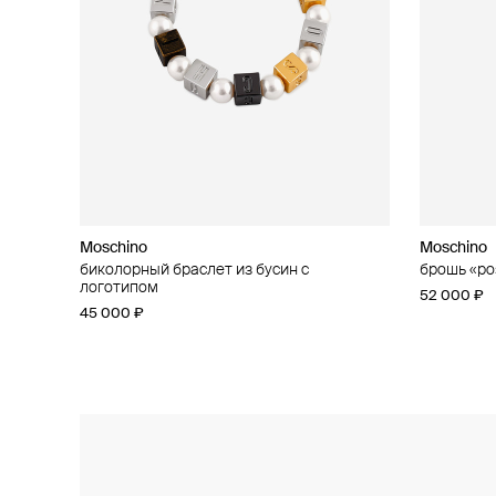
Moschino
Moschino
Moschino
Moschino
биколорный браслет из бусин с
кольцо «сердце»
брошь «ро
асимметри
логотипом
37 000 ₽
52 000 ₽
42 000 ₽
45 000 ₽