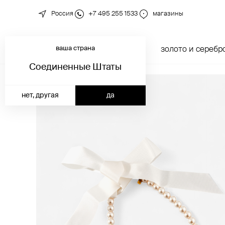
Россия
+7 495 255 1533
магазины
ваша страна
новинки
каталог
золото и серебр
Соединенные Штаты
нет, другая
да