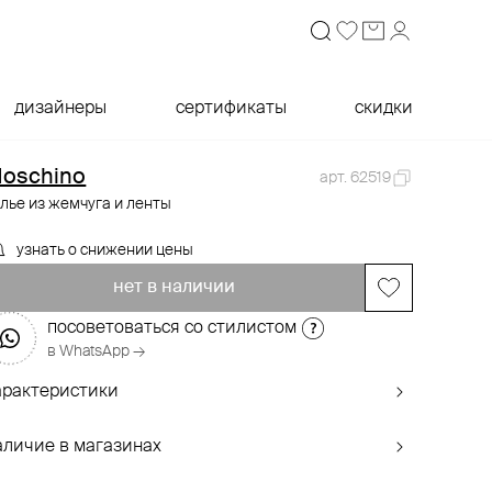
дизайнеры
сертификаты
скидки
oschino
арт. 62519
лье из жемчуга и ленты
узнать о снижении цены
нет в наличии
посоветоваться со стилистом
в WhatsApp →
арактеристики
аличие в магазинах