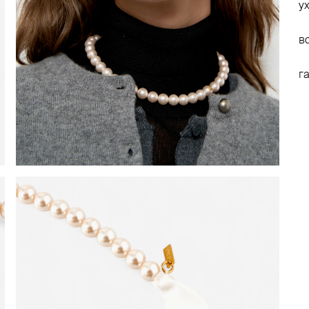
у
в
г