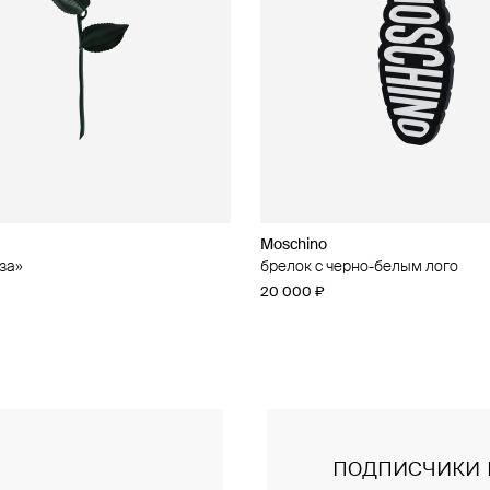
Moschino
Moschino
за»
чные серьги из бусин
брелок с черно-белым лого
брелок с кошельком
20 000 ₽
47 000 ₽
подписчики 