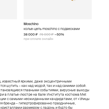
Moschino
BLUMARINE
Moschino
Marni
 фианитами
 medusa
сталлами
колье-цепь moschino с подвесками
золотистая цепь charms
серьги с искусственным жемчугом и
позолоченные серьги с кристаллами,
монетами
бантами и жемчужинами
38 000 ₽
31 500 ₽
45 000 ₽
76 000 ₽
−30%
−50%
33 300 ₽
43 000 ₽
37 000 ₽
−10%
при оплате онлайн
при оплате онлайн
при оплате онлайн
д, известный яркими, даже эксцентричными
тся шутить – как над модой, так и над самими собой.
 становящиеся главными событиями, вирусные выходы
ри в платье-люстре на бале Института костюма Met
орации с самыми неожиданными кандидатами, от «Улицы
ия бренда – гипертрофированно праздничные,
 кристаллами размером с ладонь и будто бы