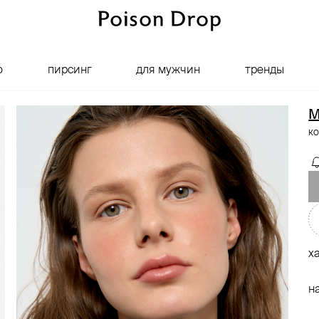
о
пирсинг
для мужчин
тренды
M
ко
х
н