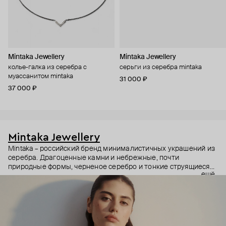
Mintaka Jewellery
Mintaka Jewellery
колье-галка из серебра с
серьги из серебра mintaka
муассанитом mintaka
31 000 ₽
37 000 ₽
Mintaka Jewellery
Mintaka – российский бренд минималистичных украшений из
серебра. Драгоценные камни и небрежные, почти
природные формы, черненое серебро и тонкие струящиеся
ещё
цепи – в этих украшениях дизайнеры соединили силу и
нежность, авангардные детали и классический дизайн.
Какую часть вашего характера они подчеркнут? Выбор за
вами.