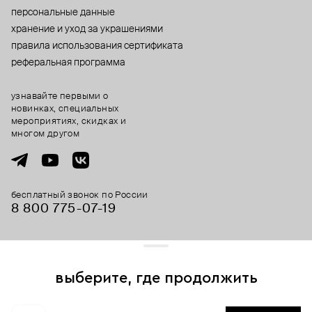
персональные данные
хранение и уход за украшениями
правила использования сертификата
реферальная программа
узнавайте первыми о
новинках, специальных
мероприятиях, скидках и
многом другом
бесплатный звонок по России
8 800 775⁠-07⁠-19
© 2013-2026 ООО «Пойзон Дроп».
все права защищены.
выберите, где продолжить
Для хорошей работы сайта мы используем файлы cookies