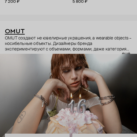
7 200 ₽
5 800 ₽
OMUT
OMUT создают не ювелирные украшения, а wearable objects –
носибельные объекты. Дизайнеры бренда
экспериментируют с объемами, формами, даже категориями
ещё
украшений (цепи – не только на шею, но и на тело). В
результате получаются лаконичные украшения, но всегда с
неожиданными деталями: колье с пирсингом, шипованные
сердца и серьги-цепи. Украшения OMUT носят стилисты,
музыкальные исполнители и лидеры мнений: Алексей
Сухарев, Андрей Toxi$, Валя Карнавал и многие другие.
Эксклюзивно для Poison Drop бренд выпустил коллекцию
HOLD YOUR HORSES (Придержи своих коней),
вдохновленную удилами для контроля лошадей: не через
силу, а через точность давления.