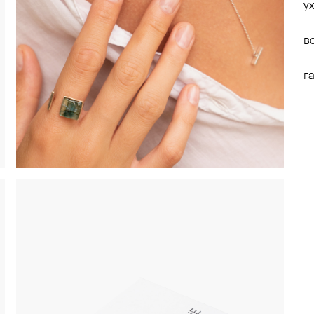
у
в
г