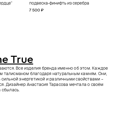
ердце"
и звездой
подвеска-финифть из серебра
подвеска tibeka из серебра
подвеска-искра из серебра
сет из двух минималистичных цепочек-
чокеров meets из стали
7 500 ₽
6 700 ₽
7 500 ₽
7 900 ₽
e True
ываются. Все изделия бренда именно об этом. Каждое
м талисманом благодаря натуральным камням. Они,
ь сильной энергетикой и различными свойствами –
я. Дизайнер Анастасия Тарасова мечтала о своём
а сбылась.