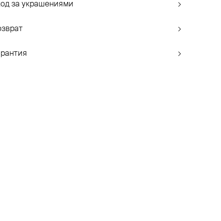
ход за украшениями
озврат
арантия