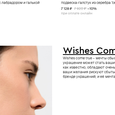
с лабрадором и галькой
«сердце» из серебра
аметиста,хризолита,белого
серебра с лунным камнем и
подвеска-галстук из серебра "с
подвеска-крест из серебра
подвеска-бубенчик из серебра
серебристое колье с бусинами 
 серебра
7 128 ₽
5 800 ₽
7 400 ₽
5 310 ₽
7 920 ₽
5 900 ₽
−10%
−10%
при оплате онлайн
при оплате онлайн
Wishes Com
Wishes come true – мечты сб
украшение может стать ваши
как известно, обладают очен
ваши желания рискуют сбытьс
бренде украшений, и её мечт