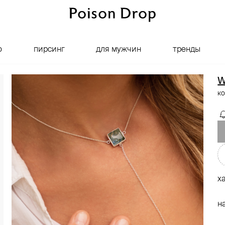
о
пирсинг
для мужчин
тренды
W
ко
х
н