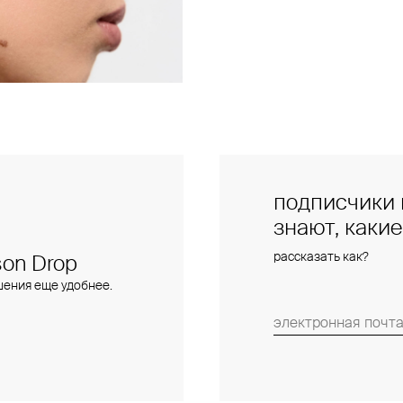
подписчики 
знают, каки
рассказать как?
on Drop
шения еще удобнее.