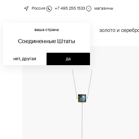
Россия
+7 495 255 1533
магазины
ваша страна
новинки
каталог
золото и серебр
Соединенные Штаты
нет, другая
да