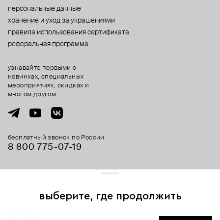
персональные данные
хранение и уход за украшениями
правила использования сертификата
реферальная программа
узнавайте первыми о
новинках, специальных
мероприятиях, скидках и
многом другом
бесплатный звонок по России
8 800 775⁠-07⁠-19
© 2013-2026 ООО «Пойзон Дроп».
все права защищены.
выберите, где продолжить
Для хорошей работы сайта мы используем файлы cookies