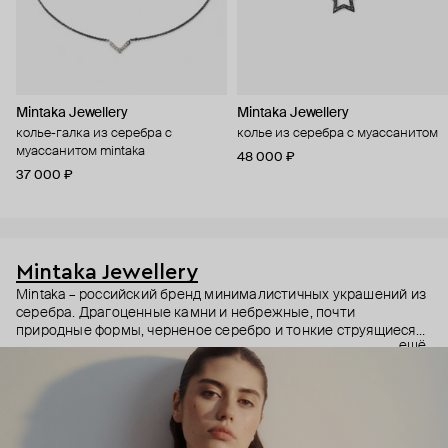
Mintaka Jewellery
Mintaka Jewellery
колье-галка из серебра с
колье из серебра с муассанитом
муассанитом mintaka
48 000 ₽
37 000 ₽
Mintaka Jewellery
Mintaka – российский бренд минималистичных украшений из
серебра. Драгоценные камни и небрежные, почти
природные формы, черненое серебро и тонкие струящиеся
ещё
цепи – в этих украшениях дизайнеры соединили силу и
нежность, авангардные детали и классический дизайн.
Какую часть вашего характера они подчеркнут? Выбор за
вами.