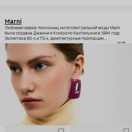
Marni
Любимая марка поклонниц интеллектуальной моды Marni
была создана Джанни и Консуэло Кастильони в 1994 году.
Эклектика 60-х и 70-х, архитектурные пропорции,
ещё
необычный взгляд на простые силуэты и, разумеется,
заметные украшения – Дом Marni уже двадцать лет верен
своему неподражаемому почерку, а коллаборации с
молодыми художниками привносят в него новые штрихи.