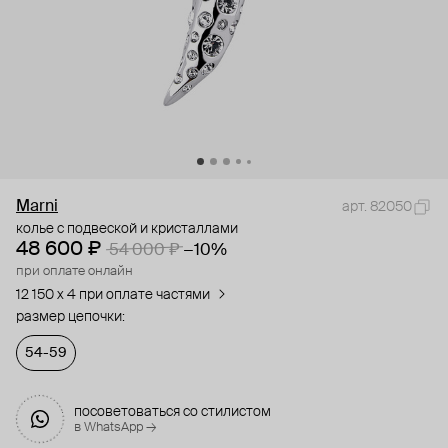
Marni
арт. 82050
колье с подвеской и кристаллами
48 600 ₽
54 000 ₽
−10%
при оплате онлайн
12 150 x 4 при оплате частями
размер цепочки:
54-59
посоветоваться со стилистом
в WhatsApp →