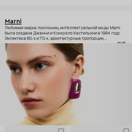
Marni
Любимая марка поклонниц интеллектуальной моды Marni
была создана Джанни и Консуэло Кастильони в 1994 году.
Эклектика 60-х и 70-х, архитектурные пропорции,
ещё
необычный взгляд на простые силуэты и, разумеется,
заметные украшения – Дом Marni уже двадцать лет верен
своему неподражаемому почерку, а коллаборации с
молодыми художниками привносят в него новые штрихи.