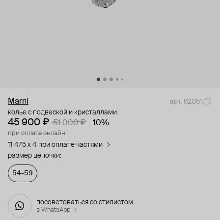
Marni
арт. 82051
колье с подвеской и кристаллами
45 900 ₽
51 000 ₽
−10%
при оплате онлайн
11 475 x 4 при оплате частями
размер цепочки:
54-59
посоветоваться со стилистом
в WhatsApp →