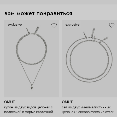
вам может понравиться
exclusive
exclusive
OMUT
OMUT
кулон из двух видов цепочек с
сет из двух минималистичных
подвеской в форме карточной
цепочек-чокеров meets из стали
масти бубны diamond из стали и