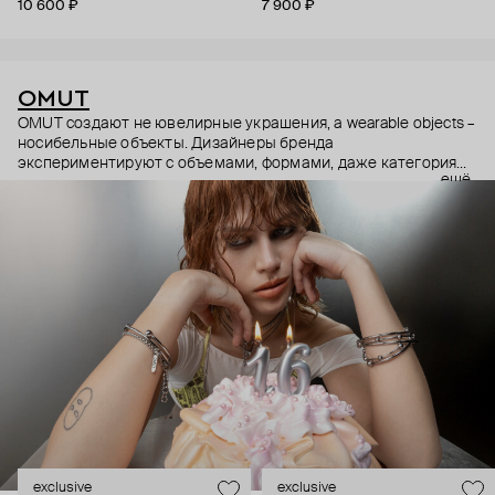
10 600 ₽
7 900 ₽
бронзы покрытой родием
OMUT
OMUT создают не ювелирные украшения, а wearable objects –
носибельные объекты. Дизайнеры бренда
экспериментируют с объемами, формами, даже категориями
ещё
украшений (цепи – не только на шею, но и на тело). В
результате получаются лаконичные украшения, но всегда с
неожиданными деталями: колье с пирсингом, шипованные
сердца и серьги-цепи. Украшения OMUT носят стилисты,
музыкальные исполнители и лидеры мнений: Алексей
Сухарев, Андрей Toxi$, Валя Карнавал и многие другие.
Эксклюзивно для Poison Drop бренд выпустил коллекцию
HOLD YOUR HORSES (Придержи своих коней),
вдохновленную удилами для контроля лошадей: не через
силу, а через точность давления.
exclusive
exclusive