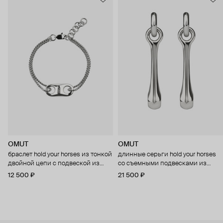
OMUT
OMUT
браслет hold your horses из тонкой
длинные серьги hold your horses
двойной цепи с подвеской из
со съемными подвесками из
бронзы с родиевым покрытием
бронзы с родиевым покрытием
12 500 ₽
21 500 ₽