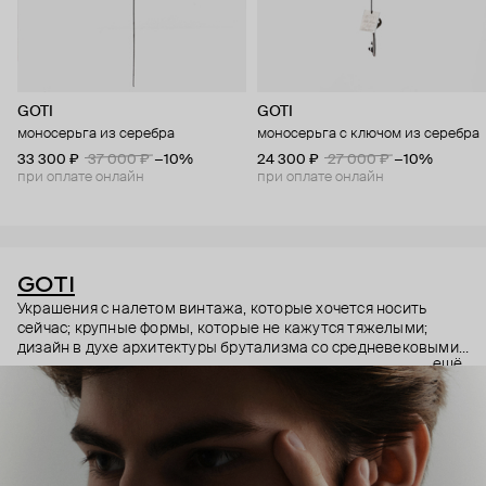
GOTI
GOTI
моносерьга из серебра
моносерьга с ключом из серебра
33 300 ₽
37 000 ₽
−10%
24 300 ₽
27 000 ₽
−10%
при оплате онлайн
при оплате онлайн
GOTI
Украшения с налетом винтажа, которые хочется носить
сейчас; крупные формы, которые не кажутся тяжелыми;
дизайн в духе архитектуры брутализма со средневековыми
ещё
символами – эстетика итальянского бренда GOTI строится
на красивых парадоксах. Парадоксах, которые не
замечаешь, потому что элементы каждого украшения
складываются максимально гармонично.