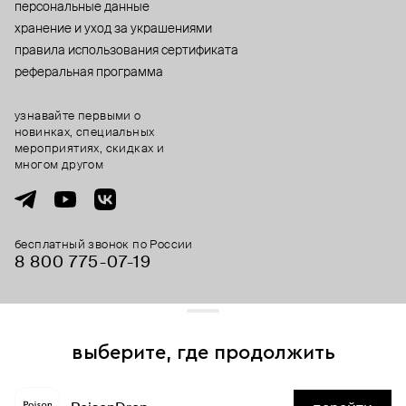
персональные данные
хранение и уход за украшениями
правила использования сертификата
реферальная программа
узнавайте первыми о
новинках, специальных
мероприятиях, скидках и
многом другом
бесплатный звонок по России
8 800 775⁠-07⁠-19
© 2013-2026 ООО «Пойзон Дроп».
все права защищены.
выберите, где продолжить
Для хорошей работы сайта мы используем файлы cookies
и сервисы аналитики. Продолжая его использование,