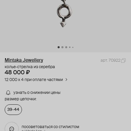
Mintaka Jewellery
арт. 70922
колье-стрелка из серебра
48 000 ₽
12 000 x 4 при оплате частями
узнать о снижении цены
размер цепочки:
39-44
посоветоваться со стилистом