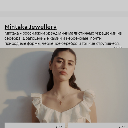
Mintaka Jewellery
Mintaka – российский бренд минималистичных украшений из
серебра. Драгоценные камни и небрежные, почти
природные формы, черненое серебро и тонкие струящиеся
ещё
цепи – в этих украшениях дизайнеры соединили силу и
нежность, авангардные детали и классический дизайн.
Какую часть вашего характера они подчеркнут? Выбор за
вами.