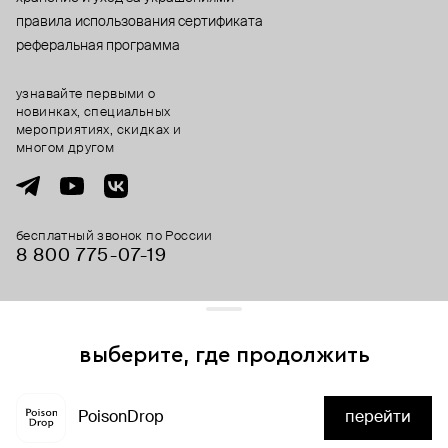
правила использования сертификата
реферальная программа
узнавайте первыми о
новинках, специальных
мероприятиях, скидках и
многом другом
бесплатный звонок по России
8 800 775⁠-07⁠-19
© 2013-2026 ООО «Пойзон Дроп».
все права защищены.
выберите, где продолжить
Для хорошей работы сайта мы используем файлы cookies
и сервисы аналитики. Продолжая его использование,
PoisonDrop
перейти
вы соглашаетесь с нашим
положением об обработке
нет в наличии