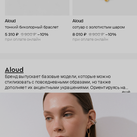
Aloud
Aloud
тонкий биколорный браслет
сотуар с золотистым шаром
5 310 ₽
5 900 ₽
−10%
8 010 ₽
8 900 ₽
−10%
при оплате онлайн
при оплате онлайн
Aloud
Бренд выпускает базовые модели, которые можно
стилизовать с повседневными образами, но также
дополняет их акцентными украшениями. Ориентируясь на
ещё
долгосрочные тренды, вдохновляясь культурой, искусством и
людьми, Aloud показывает коллекции несколько раз в год. А
в названии бренда зашифрован призыв слушать внутренний
голос и транслировать его через украшения.