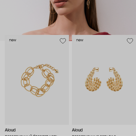
new
new
Aloud
Aloud