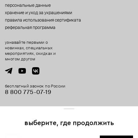
персональные данные
хранение и уход за украшениями
правила использования сертификата
реферальная программа
узнавайте первыми о
новинках, специальных
мероприятиях, скидках и
многом другом
бесплатный звонок по России
8 800 775⁠-07⁠-19
© 2013-2026 ООО «Пойзон Дроп».
все права защищены.
выберите, где продолжить
Для хорошей работы сайта мы используем файлы cookies