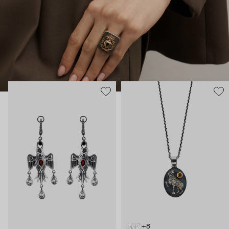
В этих украшениях много магии: здесь и знаки из
европейской геральдики вроде пылающих сердец, и
животные – каждое символизирует определенное умение и
силу. Философия дизайнера – в том, что украшения могут
быть не просто аксессуаром, но оберегом и талисманом.
+8