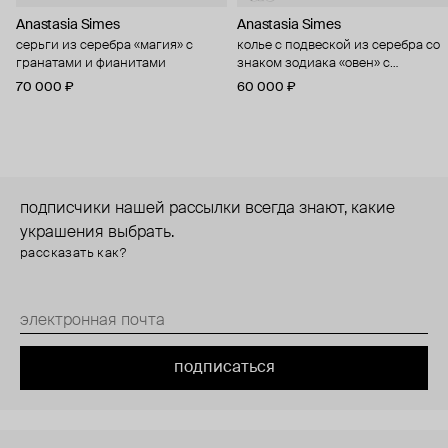
Anastasia Simes
Anastasia Simes
серьги из серебра «магия» с
колье с подвеской из серебра со
гранатами и фианитами
знаком зодиака «овен» с
цитрином и фианитами
70 000 ₽
60 000 ₽
подписчики нашей рассылки всегда знают, какие
украшения выбрать.
рассказать как?
подписаться