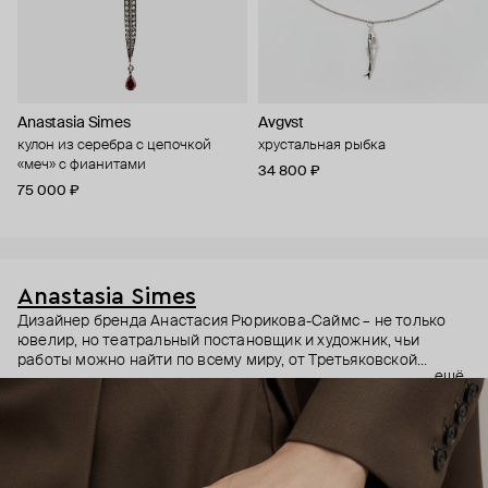
Anastasia Simes
Avgvst
кулон из серебра с цепочкой
хрустальная рыбка
«меч» с фианитами
34 800 ₽
75 000 ₽
Anastasia Simes
Дизайнер бренда Анастасия Рюрикова-Саймс – не только
ювелир, но театральный постановщик и художник, чьи
работы можно найти по всему миру, от Третьяковской
ещё
галереи до выставок в США и Гонконге. Она вдохновляется
разными культурами, эпохами и символами. Причем
символы – неочевидные: например, кулоны с руками, чье
положение на жестовом языке означает «я тебя люблю» или
«желаю удачи».