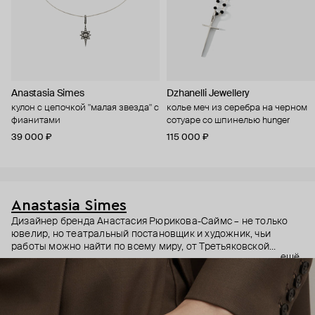
Anastasia Simes
Dzhanelli Jewellery
кулон с цепочкой "малая звезда" с
колье меч из серебра на черном
фианитами
сотуаре со шпинелью hunger
39 000 ₽
115 000 ₽
Anastasia Simes
Дизайнер бренда Анастасия Рюрикова-Саймс – не только
ювелир, но театральный постановщик и художник, чьи
работы можно найти по всему миру, от Третьяковской
ещё
галереи до выставок в США и Гонконге. Она вдохновляется
разными культурами, эпохами и символами. Причем
символы – неочевидные: например, кулоны с руками, чье
положение на жестовом языке означает «я тебя люблю» или
«желаю удачи».