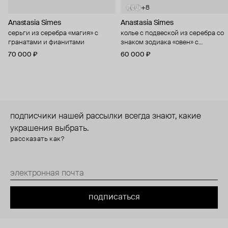
+8
Anastasia Simes
Anastasia Simes
серьги из серебра «магия» с
колье с подвеской из серебра со
гранатами и фианитами
знаком зодиака «овен» с
цитрином и фианитами
70 000 ₽
60 000 ₽
подписчики нашей рассылки всегда знают, какие
украшения выбрать.
рассказать как?
подписаться