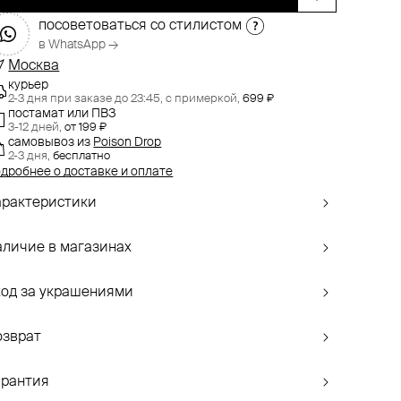
посоветоваться со стилистом
в WhatsApp →
Москва
курьер
2-3 дня при заказе до 23:45,
с примеркой,
699 ₽
постамат или ПВЗ
3-12 дней,
от 199 ₽
самовывоз
из
Poison Drop
2-3 дня,
бесплатно
дробнее о доставке и оплате
арактеристики
аличие в магазинах
ход за украшениями
озврат
арантия