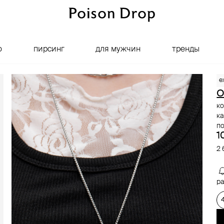
о
пирсинг
для мужчин
тренды
e
ко
ка
п
1
2 
ра