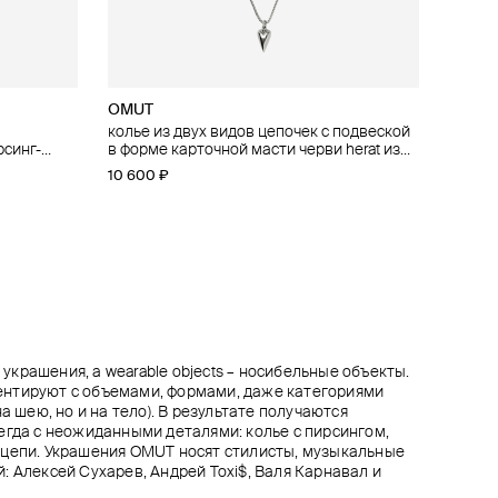
OMUT
OMUT
BEAN
Aloud
рточной
епочек-
мчуга с
колье из двух видов цепочек с подвеской
сотуар с подвеской в форме карточной
подвеска из стекла “bean”, №99 strawberry
многослойное серебристое колье из
рсинг-
и бронзы с
в форме карточной масти черви herat из
масти черви fate heart из стали и бронзы с
цепочек
6 880 ₽
8 600 ₽
−20%
стали и бронзы с покрытием родием
покрытием родием
10 600 ₽
10 900 ₽
8 100 ₽
9 000 ₽
−10%
при оплате онлайн
при оплате онлайн
крашения, а wearable objects – носибельные объекты.
нтируют с объемами, формами, даже категориями
а шею, но и на тело). В результате получаются
егда с неожиданными деталями: колье с пирсингом,
-цепи. Украшения OMUT носят стилисты, музыкальные
: Алексей Сухарев, Андрей Toxi$, Валя Карнавал и