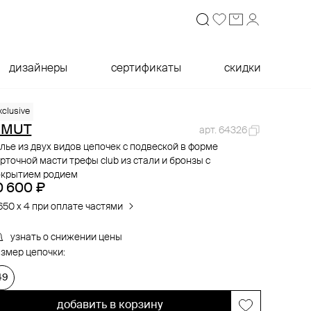
дизайнеры
сертификаты
скидки
xclusive
OMUT
арт. 64326
лье из двух видов цепочек с подвеской в форме
рточной масти трефы club из стали и бронзы с
окрытием родием
0 600 ₽
650 x 4 при оплате частями
узнать о снижении цены
змер цепочки:
49
добавить в корзину