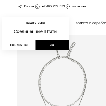
Россия
+7 495 255 1533
магазины
ваша страна
новинки
каталог
золото и серебр
Соединенные Штаты
нет, другая
да