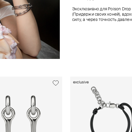
Эксклюзивно для Poison Dro
(Придержи своих коней), вдо
силу, а через точность давлен
exclusive
exclusive