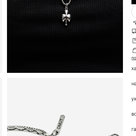
по
х
н
у
в
г