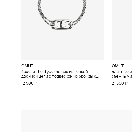
OMUT
OMUT
OMUT
OMUT
браслет hold your horses из тонкой
чокер hold your horses из эластичного
длинные се
чокер hold
двойной цепи с подвеской из бронзы с
каучукового шнура с подвеской из бронзы
съемными 
подвижной
родиевым покрытием
с родиевым покрытием
родиевым
родиевым
12 500 ₽
10 800 ₽
21 500 ₽
29 500 ₽