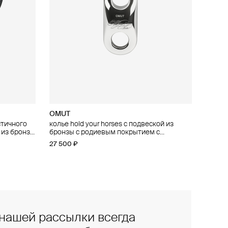
OMUT
стичного
ичного
колье hold your horses с подвеской из
 из бронзы
й
бронзы с родиевым покрытием с
ым
гравировкой
27 500 ₽
нашей рассылки всегда