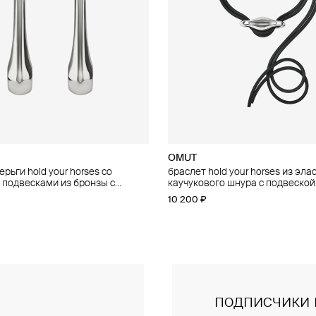
OMUT
OMUT
рьги hold your horses со
 your horses из двойной цепи с
браслет hold your horses из эла
чокер hold your horses из эласт
подвесками из бронзы с
 подвеской из бронзы с
каучукового шнура с подвеской
каучукового шнура с подвижно
 покрытием
 покрытием
с родиевым покрытием
подвеской из бронзы с родиев
10 200 ₽
28 500 ₽
покрытием
подписчики 