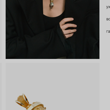
у
в
г