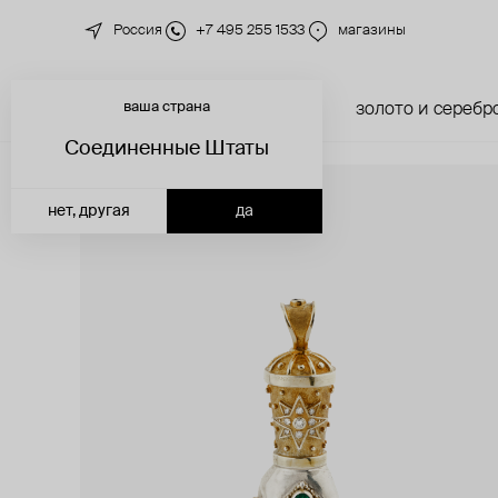
Россия
+7 495 255 1533
магазины
ваша страна
новинки
каталог
золото и серебр
Соединенные Штаты
нет, другая
да