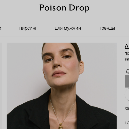
о
пирсинг
для мужчин
тренды
A
п
зв
х
н