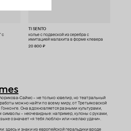
TI SENTO
Avgvst
Asher Ney
BEAN
 с
арцем
ч со
дце" с
колье с подвеской из серебра с
тринкет из серебра чупа-чупс тархун из
подвеска из серебра с фианитами
подвеска из стекла “bean”, №99 strawberry
имитацией малахита в форме клевера
зеленого кварца
«пламя»
6 880 ₽
8 600 ₽
−20%
20 800 ₽
16 200 ₽
14 700 ₽
21 000 ₽
18 000 ₽
−30%
−10%
при оплате онлайн
при оплате онлайн
при оплате онлайн
imes
Рюрикова-Саймс – не только ювелир, но театральный
 работы можно найти по всему миру, от Третьяковской
 Гонконге. Она вдохновляется разными культурами,
 символы – неочевидные: например, кулоны с руками,
зыке означает «я тебя люблю» или «желаю удачи».
и: здесь и знаки из европейской геральдики вроде