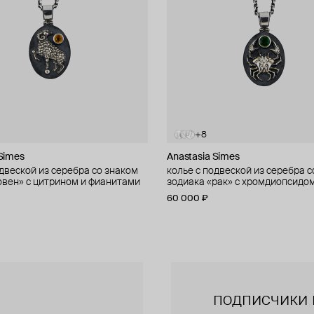
+8
+8
 Simes
 Simes
Anastasia Simes
Anastasia Simes
одвеской из серебра со знаком
одвеской из серебра со знаком
колье с подвеской из серебра с
колье с подвеской из серебра с
овен» с цитрином и фианитами
рыбы» с фианитами
зодиака «рак» с хромдиопсидом
зодиака «телец» с цитрином и
фианитами
60 000 ₽
60 000 ₽
подписчики 