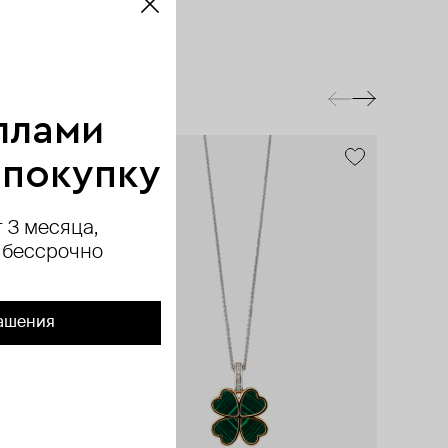
ллами
 покупку
 3 месяца,
 бессрочно
ашения