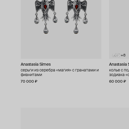
+8
+8
+8
Anastasia Simes
Anastasia Simes
Anastasia
Anastasia
серьги из серебра «магия» с гранатами и
колье с подвеской из серебра со знаком
колье с п
колье с п
фианитами
зодиака «весы» с фианитами
зодиака «
зодиака «
70 000 ₽
60 000 ₽
60 000 ₽
60 000 ₽