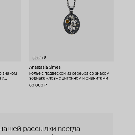
+8
Anastasia Simes
о знаком
о знаком
колье с подвеской из серебра со знаком
 и
 фианитами
зодиака «лев» с цитрином и фианитами
60 000 ₽
нашей рассылки всегда