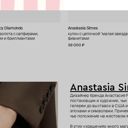
rcy Diamonds
y
Silver Label
ewelry
Anastasia Simes
Struga
Dzhanelli Jewellery
Anastasia Simes
 золота с сапфирами,
одвеской из серебра с красной
серебра «железный зуб» с
серебра wabi sabi
кулон с цепочкой "малая звезда"
колье из серебра с зелёным кв
колье из серебра с эмалью «ме
кольцо из серебра "горящее сер
и и бриллиантами
улочка»
фианитами
змеей», коллекция hunger
гранатом
55 000 ₽
920 ₽
33 000 ₽
−10%
−20%
39 000 ₽
185 000 ₽
80 000 ₽
е онлайн
е онлайн
Anastasia S
Дизайнер бренда Анастасия 
постановщик и художник, чьи
галереи до выставок в США и
эпохами и символами. Причем
чье положение на жестовом я
В этих украшениях много маги