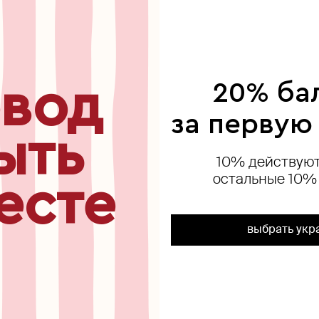
ься
вод
20% ба
exclusive
за первую
ыть
10% действуют
остальные 10%
есте
выбрать укр