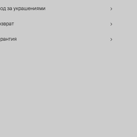
ход за украшениями
озврат
арантия