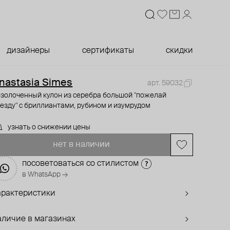
дизайнеры
сертификаты
скидки
nastasia Simes
арт. 59032
озолоченный кулон из серебра большой "пожелай
езду" с бриллиантами, рубином и изумрудом
узнать о снижении цены
нет в наличии
посоветоваться со стилистом
в WhatsApp →
арактеристики
аличие в магазинах