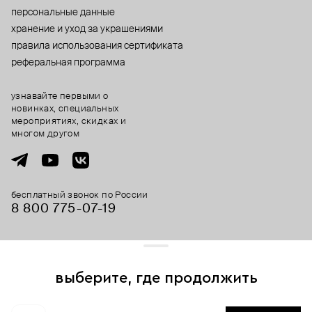
персональные данные
хранение и уход за украшениями
правила использования сертификата
реферальная программа
узнавайте первыми о
новинках, специальных
мероприятиях, скидках и
многом другом
бесплатный звонок по России
8 800 775⁠-07⁠-19
© 2013-2026 ООО «Пойзон Дроп».
все права защищены.
выберите, где продолжить
Для хорошей работы сайта мы используем файлы cookies