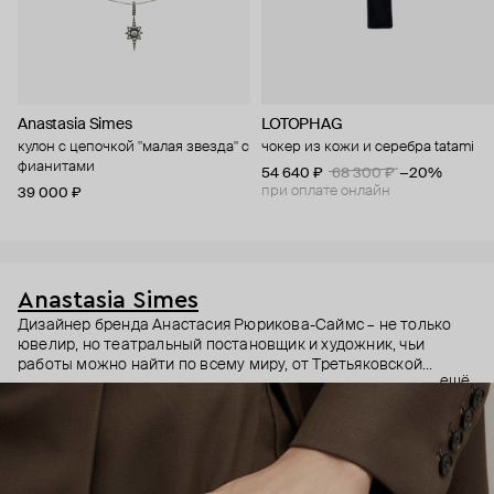
Anastasia Simes
LOTOPHAG
кулон с цепочкой "малая звезда" с
чокер из кожи и серебра tatami
фианитами
54 640 ₽
68 300 ₽
−20%
при оплате онлайн
39 000 ₽
Anastasia Simes
Дизайнер бренда Анастасия Рюрикова-Саймс – не только
ювелир, но театральный постановщик и художник, чьи
работы можно найти по всему миру, от Третьяковской
ещё
галереи до выставок в США и Гонконге. Она вдохновляется
разными культурами, эпохами и символами. Причем
символы – неочевидные: например, кулоны с руками, чье
положение на жестовом языке означает «я тебя люблю» или
«желаю удачи».