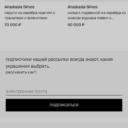
Anastasia Simes
Anastasia Simes
серьги из серебра «магия» с
колье с подвеской из серебра со
гранатами и фианитами
знаком зодиака «овен» с
цитрином и фианитами
70 000 ₽
60 000 ₽
подписчики нашей рассылки всегда знают, какие
украшения выбрать.
рассказать как?
подписаться