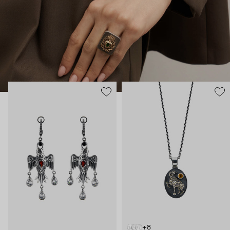
В этих украшениях много магии: здесь и знаки из
европейской геральдики вроде пылающих сердец, и
животные – каждое символизирует определенное умение и
силу. Философия дизайнера – в том, что украшения могут
быть не просто аксессуаром, но оберегом и талисманом.
+8