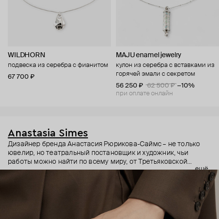
WILDHORN
MAJU enamel jewelry
подвеска из серебра с фианитом
кулон из серебра с вставками из
горячей эмали с секретом
67 700 ₽
56 250 ₽
62 500 ₽
−10%
при оплате онлайн
Anastasia Simes
Дизайнер бренда Анастасия Рюрикова-Саймс – не только
ювелир, но театральный постановщик и художник, чьи
работы можно найти по всему миру, от Третьяковской
ещё
галереи до выставок в США и Гонконге. Она вдохновляется
разными культурами, эпохами и символами. Причем
символы – неочевидные: например, кулоны с руками, чье
положение на жестовом языке означает «я тебя люблю» или
«желаю удачи».