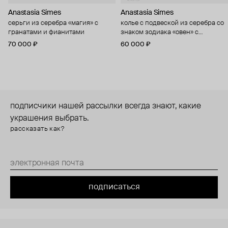
Anastasia Simes
Anastasia Simes
серьги из серебра «магия» с
колье с подвеской из серебра со
гранатами и фианитами
знаком зодиака «овен» с
цитрином и фианитами
70 000 ₽
60 000 ₽
подписчики нашей рассылки всегда знают, какие
украшения выбрать.
рассказать как?
подписаться