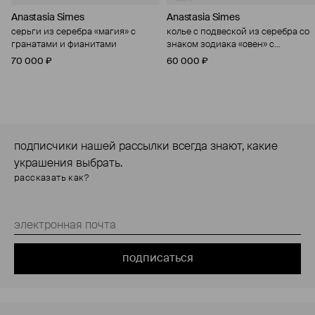
Anastasia Simes
Anastasia Simes
серьги из серебра «магия» с
колье с подвеской из серебра со
гранатами и фианитами
знаком зодиака «овен» с
цитрином и фианитами
70 000 ₽
60 000 ₽
подписчики нашей рассылки всегда знают, какие
украшения выбрать.
рассказать как?
подписаться