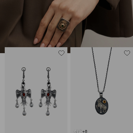
В этих украшениях много магии: здесь и знаки из
европейской геральдики вроде пылающих сердец, и
животные – каждое символизирует определенное умение и
силу. Философия дизайнера – в том, что украшения могут
быть не просто аксессуаром, но оберегом и талисманом.
+8