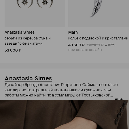
Anastasia Simes
Marni
серьги из серебра "луна и
колье с подвеской и кристаллами
звезды" с фианитами
48 600 ₽
54 000 ₽
−10%
при оплате онлайн
53 000 ₽
Anastasia Simes
Дизайнер бренда Анастасия Рюрикова-Саймс – не только
ювелир, но театральный постановщик и художник, чьи
работы можно найти по всему миру, от Третьяковской
ещё
галереи до выставок в США и Гонконге. Она вдохновляется
разными культурами, эпохами и символами. Причем
символы – неочевидные: например, кулоны с руками, чье
положение на жестовом языке означает «я тебя люблю» или
«желаю удачи».