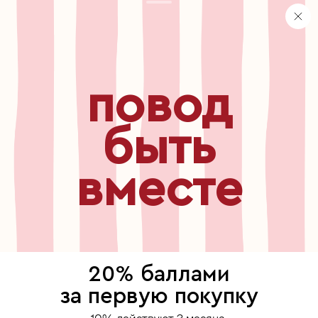
персональные данные
хранение и уход за украшениями
правила использования сертификата
реферальная программа
повод
узнавайте первыми о
новинках, специальных
мероприятиях, скидках и
быть
многом другом
вместе
бесплатный звонок по России
8 800 775⁠-07⁠-19
© 2013-2026 ООО «Пойзон Дроп».
все права защищены.
20% баллами
выберите, где продолжить
за первую покупку
Для хорошей работы сайта мы используем файлы cookies