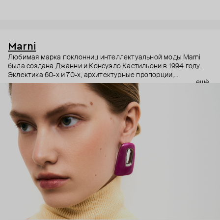
Marni
Любимая марка поклонниц интеллектуальной моды Marni
была создана Джанни и Консуэло Кастильони в 1994 году.
Эклектика 60-х и 70-х, архитектурные пропорции,
ещё
необычный взгляд на простые силуэты и, разумеется,
заметные украшения – Дом Marni уже двадцать лет верен
своему неподражаемому почерку, а коллаборации с
молодыми художниками привносят в него новые штрихи.