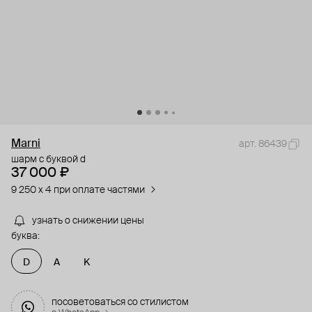
Marni
арт. 86439
шарм с буквой d
37 000 ₽
9 250 x 4 при оплате частями
узнать о снижении цены
буква:
D
A
K
посоветоваться со стилистом