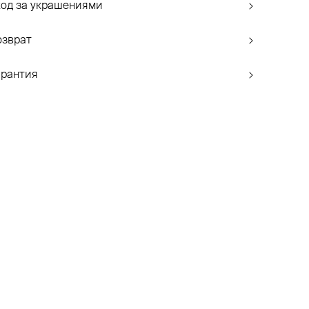
ход за украшениями
озврат
арантия