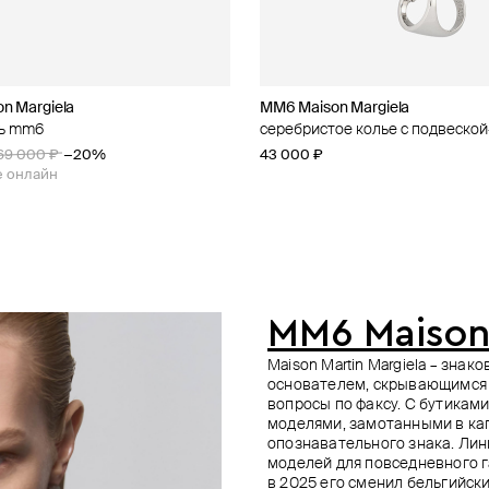
n Margiela
n Margiela
ONO
wellery
MM6 Maison Margiela
MM6 Maison Margiela
Gem Kingdom
Mintaka Jewellery
пь mm6
ое колье с подвеской-кольцом
из серебра new moon
серебра с муассанитом
серебристое колье с подвеско
серебристый чокер
черный фарфоровый пупс flipper
колье из серебра с муассанито
цепочке из серебра
69 000 ₽
−20%
43 000 ₽
52 000 ₽
48 000 ₽
49 500 ₽
55 000 ₽
−10%
е онлайн
при оплате онлайн
MM6 Maison
Maison Martin Margiela – зна
основателем, скрывающимся 
вопросы по факсу. С бутиками
моделями, замотанными в ка
опознавательного знака. Лини
моделей для повседневного г
в 2025 его сменил бельгийск