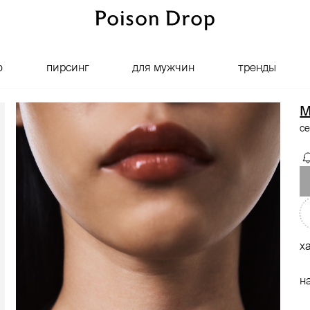
о
пирсинг
для мужчин
тренды
M
с
х
н