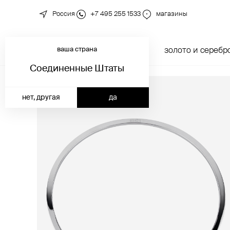
Россия
+7 495 255 1533
магазины
ваша страна
новинки
каталог
золото и серебр
Соединенные Штаты
нет, другая
да