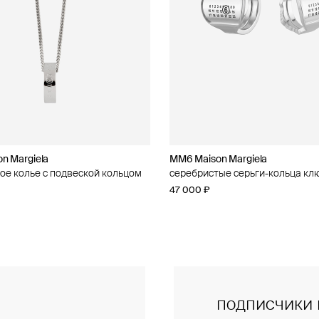
n Margiela
n Margiela
MM6 Maison Margiela
MM6 Maison Margiela
ое колье с подвеской кольцом
 кольцо
серебристые серьги-кольца кл
двойное кольцо
47 000 ₽
40 000 ₽
подписчики 