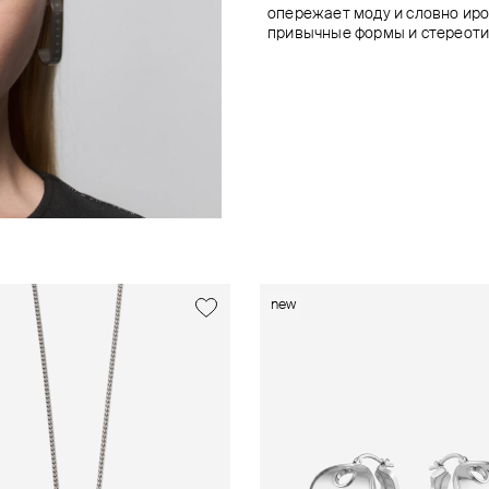
опережает моду и словно ир
привычные формы и стереоти
new
new