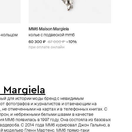
MM6 Maison Margiela
Ann Demeulemeester
Mintaka Jewellery
Rick Owens
й-кольцом
 на
м
колье с подвеской mm6
колье-цепь zamira link
колье из серебра с муассанитом
черное колье с подвеской из латуни
60 300 ₽
54 400 ₽
54 000 ₽
48 000 ₽
68 000 ₽
67 000 ₽
−10%
−20%
при оплате онлайн
при оплате онлайн
 Margiela
ковый для истории моды бренд с невидимым
от фотографов и журналистов и отвечающим на
, не отмеченными на картах и в телефонных книгах. С
прон, и небрежными белыми швами в качестве
я MM6 появилась в 1997 году. Она состояла из базовых
ардероба. С 2014 года ММ6 курировал Джон Гальяно, а
ий модельер Гленн Мартенс. MM6 прямо-таки