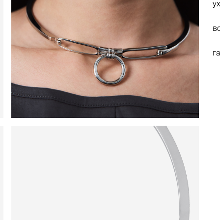
у
в
г