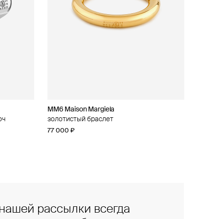
MM6 Maison Margiela
юч
золотистый браслет
77 000 ₽
нашей рассылки всегда