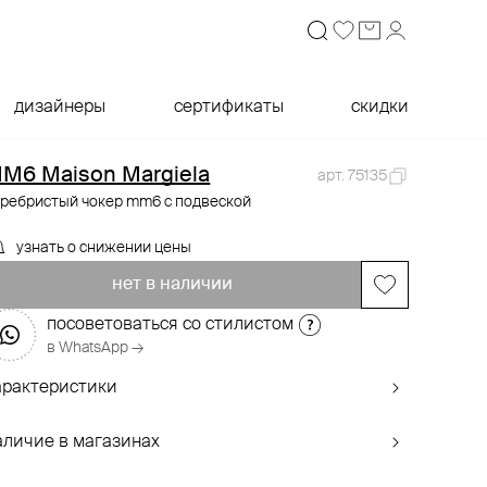
дизайнеры
сертификаты
скидки
M6 Maison Margiela
арт. 75135
еребристый чокер mm6 с подвеской
узнать о снижении цены
нет в наличии
посоветоваться со стилистом
в WhatsApp →
арактеристики
аличие в магазинах