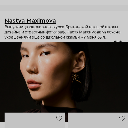
Nastya Maximova
Выпускница ювелирного курса Британской высшей школы
дизайна и страстный фотограф, Настя Максимова увлечена
украшениями еще со школьной скамьи. «У меня был
ещё
огромный чемодан, где висели ряды сережек, лежали
разные украшения. Я брала его в охапку и шла на маркеты».
В 2015 году детская мечта наконец оформилась в
собственный бренд с простыми и символичными
украшениями ручной работы.