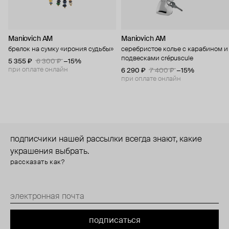
Maniovich AM
Maniovich AM
брелок на сумку «ирония судьбы»
серебристое колье с карабином и
подвесками crépuscule
5 355 ₽
6 300 ₽
−15%
при оплате онлайн
6 290 ₽
7 400 ₽
−15%
при оплате онлайн
подписчики нашей рассылки всегда знают, какие
украшения выбрать.
рассказать как?
подписаться