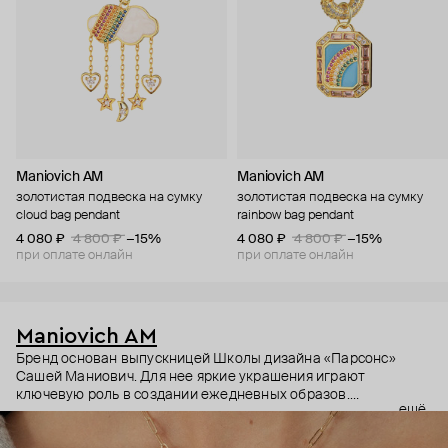
Maniovich AM
Maniovich AM
золотистая подвеска на сумку
золотистая подвеска на сумку
cloud bag pendant
rainbow bag pendant
4 080 ₽
4 800 ₽
−15%
4 080 ₽
4 800 ₽
−15%
при оплате онлайн
при оплате онлайн
Maniovich AM
Бренд основан выпускницей Школы дизайна «Парсонс»
Сашей Маниович. Для нее яркие украшения играют
ключевую роль в создании ежедневных образов.
ещё
Неординарные и яркие, вызывающие исключительно
положительные эмоции, украшения Maniovich AM созданы из