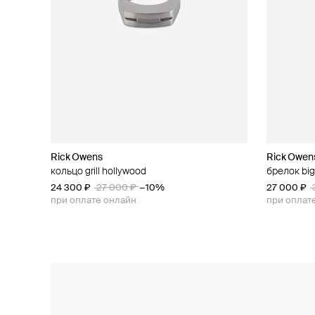
Rick Owens
Rick Owens
Rick Owen
Rick Owen
кольцо grill hollywood
колье snake
брелок big
кулон-чех
24 300 ₽
45 000 ₽
27 000 ₽
50 000 ₽
−10%
−10%
27 000 ₽
31 500 ₽
при оплате онлайн
при оплате онлайн
при оплат
при оплат