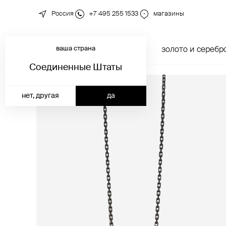
Россия
+7 495 255 1533
магазины
ваша страна
новинки
каталог
золото и серебр
Соединенные Штаты
нет, другая
да