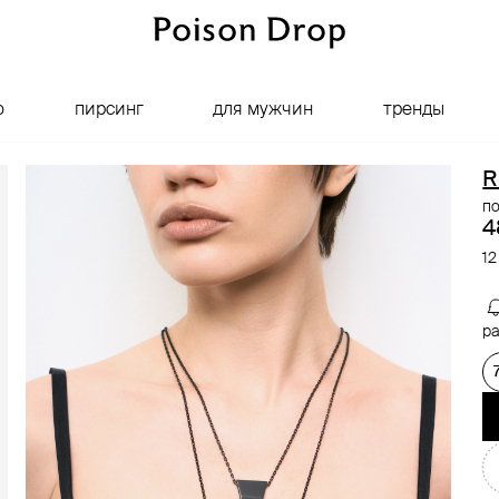
о
пирсинг
для мужчин
тренды
R
по
4
12
ра