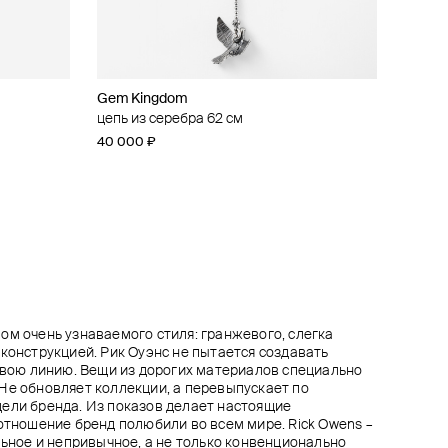
Gem Kingdom
MM6 Maison Margiela
Mintaka Jewellery
SHE IS MONO
 кобальта
м
 на
цепь из серебра 62 см
серебристое колье-цепь с подвеской
колье из серебра с муассанитом
подвеска из серебра plasma
40 000 ₽
40 000 ₽
48 000 ₽
65 000 ₽
ом очень узнаваемого стиля: гранжевого, слегка
еконструкцией. Рик Оуэнс не пытается создавать
 свою линию. Вещи из дорогих материалов специально
Не обновляет коллекции, а перевыпускает по
ели бренда. Из показов делает настоящие
 отношение бренд полюбили во всем мире. Rick Owens –
льное и непривычное, а не только конвенционально