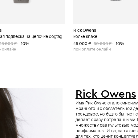
s
wellery
n Margiela
Rick Owens
Sevenworlds
Mintaka Jewellery
Gem Kingdom
ая подвеска на цепочке dogtag
еребра button
серебра с муассанитом
одвеской mermaid
колье snake
серебристая подвеска viking из
колье из серебра с муассанито
черный фарфоровый пупс flipper
цепочке из серебра
39 000 ₽
45 000 ₽
−10%
−10%
45 000 ₽
42 900 ₽
54 000 ₽
50 000 ₽
−10%
49 500 ₽
55 000 ₽
−10%
е онлайн
е онлайн
при оплате онлайн
при оплате онлайн
Rick Owens
Имя Рик Оуэнс стало синоним
мрачного и с обязательной д
трендовое, но будто бы гнет
делает сразу потрепанными. 
множеству раз культовые мод
перформансы. И да, за такое
для тех, кто ценит концептуа