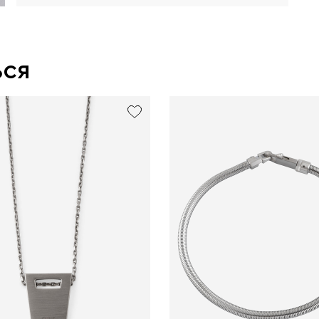
ься
exclusive