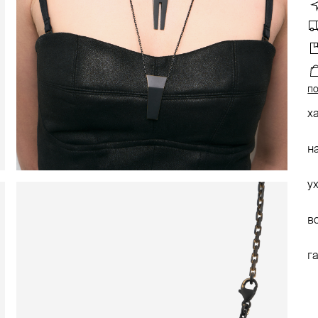
по
х
н
у
в
г