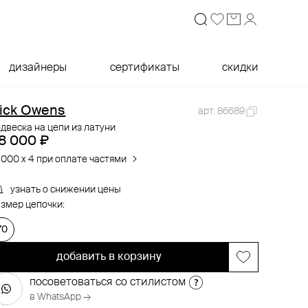
дизайнеры
сертификаты
скидки
ick Owens
арт. 86689
двеска на цепи из латуни
8 000 ₽
 000 x 4 при оплате частями
узнать о снижении цены
змер цепочки:
70
добавить в корзину
посоветоваться со стилистом
в WhatsApp →