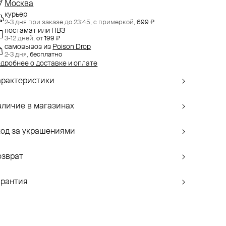
Москва
курьер
2-3 дня при заказе до 23:45,
с примеркой,
699 ₽
постамат или ПВЗ
3-12 дней,
от 199 ₽
самовывоз
из
Poison Drop
2-3 дня,
бесплатно
дробнее о доставке и оплате
арактеристики
аличие в магазинах
ход за украшениями
озврат
арантия