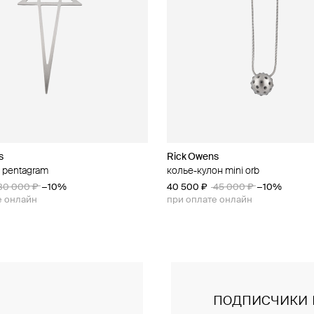
s
s
Rick Owens
Rick Owens
 pentagram
ол для зажигалки
колье-кулон mini orb
кафф orb
35 000 ₽
30 000 ₽
−10%
−10%
40 500 ₽
29 600 ₽
37 000 ₽
45 000 ₽
−20%
−10%
е онлайн
е онлайн
при оплате онлайн
при оплате онлайн
подписчики 